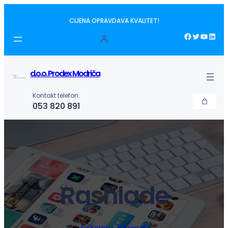
Idi
CIJENA OPRAVDAVA KVALITET!
na
sadržaj
Facebook
Twitter
YouTube
LinkedIn
d.o.o. Prodex Modriča
Kontakt telefon:
053 820 891
Rashlade