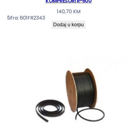
KOMPRESORI R-600
140,70
KM
Šifra:
601FR2343
Dodaj u korpu