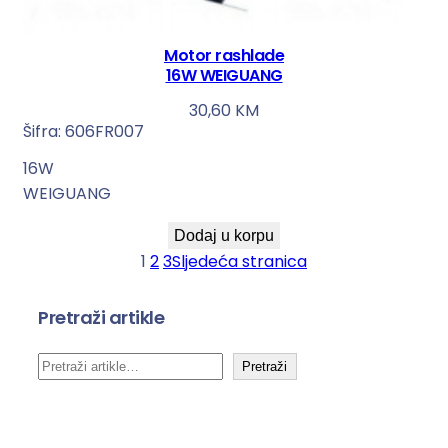
Motor rashlade
16W WEIGUANG
30,60
KM
Šifra:
606FR007
16W
WEIGUANG
Dodaj u korpu
1
2
3
Sljedeća stranica
Pretraži artikle
P
Pretraži
r
e
t