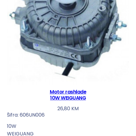
Motor rashlade
10W WEIGUANG
26,80
KM
Šifra:
606UN006
10W
WEIGUANG