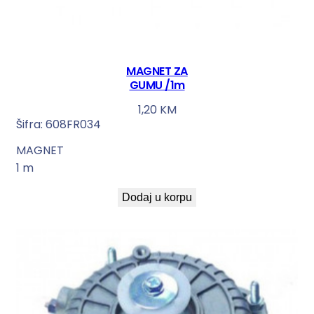
MAGNET ZA
GUMU /1m
1,20
KM
Šifra:
608FR034
MAGNET
1 m
Dodaj u korpu