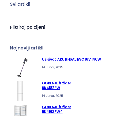
Svi artikli
r
a
g
a
Filtriraj po cijeni
Najnoviji artikli
Usisivač AKU RH6A31WO 18V 140W
14 Juna, 2025
GORENJE frižider
RK4182PW
14 Juna, 2025
GORENJE frižider
RK4162PW4