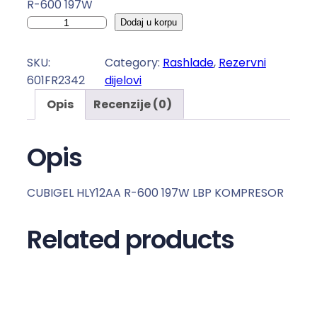
R-600 197W
K
Dodaj u korpu
O
M
SKU:
Category:
Rashlade
, 
Rezervni
P
601FR2342
dijelovi
R
Opis
Recenzije (0)
E
S
O
Opis
R
I
CUBIGEL HLY12AA R-600 197W LBP KOMPRESOR
R
-
Related products
6
0
0
k
o