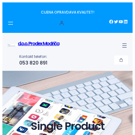
Idi
CIJENA OPRAVDAVA KVALITET!
na
sadržaj
Facebook
Twitter
YouTube
LinkedIn
d.o.o. Prodex Modriča
Kontakt telefon:
053 820 891
Single Product