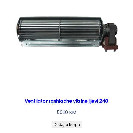
l
i
č
i
n
a
Ventilator rashladne vitrine lijevi 240
50,10
KM
Dodaj u korpu