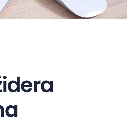
židera
na