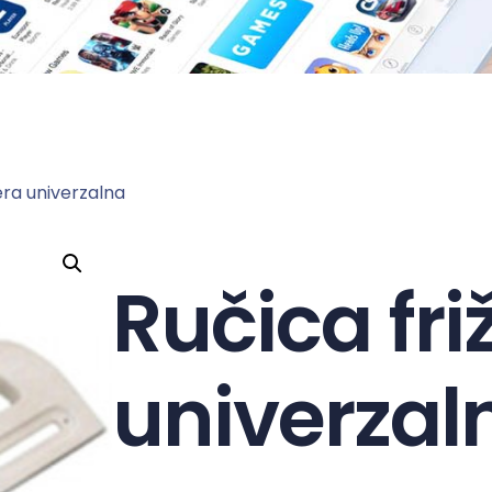
era univerzalna
Ručica fri
univerzal