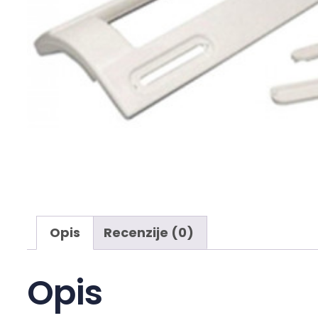
Opis
Recenzije (0)
Opis