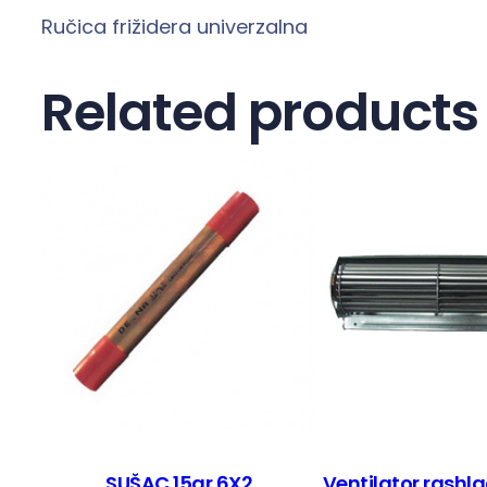
Ručica frižidera univerzalna
Related products
SUŠAC 15gr 6X2
Ventilator rashla