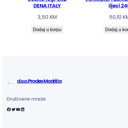
DENA ITALY
lijevi 2
3,50
KM
50,10
K
Dodaj u korpu
Dodaj u ko
d.o.o. Prodex Modriča
Društvene mreže
Facebook
Twitter
YouTube
LinkedIn