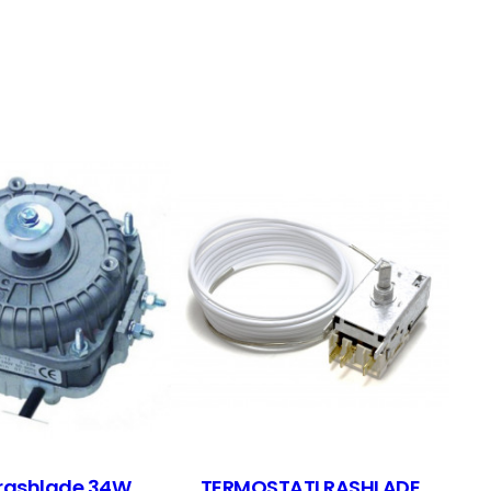
rashlade 34W
TERMOSTATI RASHLADE