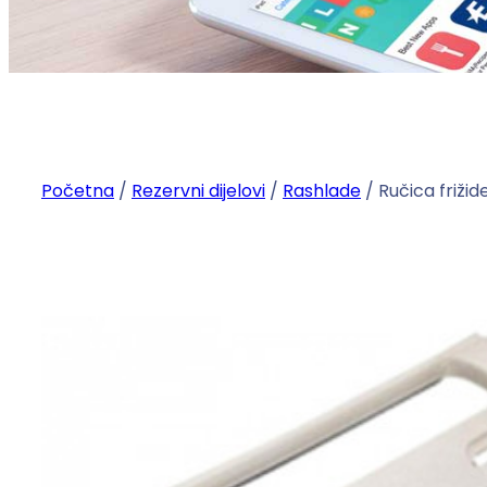
Početna
/
Rezervni dijelovi
/
Rashlade
/ Ručica frižid