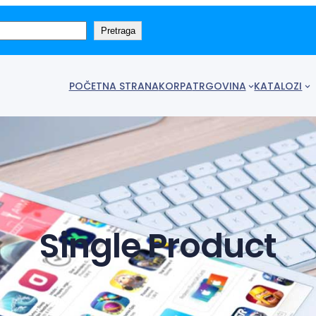
Pretraga
POČETNA STRANA
KORPA
TRGOVINA
KATALOZI
Single Product