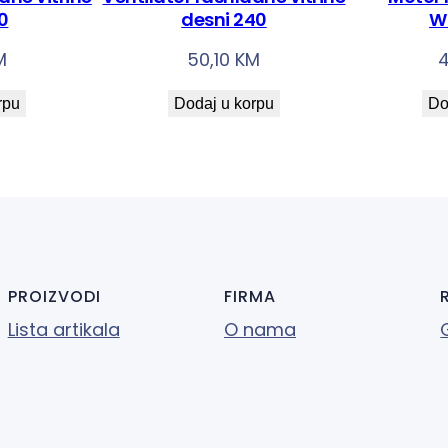
č
40
desni 240
W
i
M
50,10
KM
n
a
rpu
Dodaj u korpu
Do
PROIZVODI
FIRMA
Lista artikala
O nama