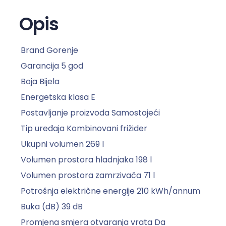
E
f
Opis
r
i
Brand
Gorenje
ž
i
Garancija
5 god
d
Boja
Bijela
e
Energetska klasa
E
r
Postavljanje proizvoda
Samostojeći
R
Tip uređaja
Kombinovani frižider
K
4
Ukupni volumen
269 l
1
Volumen prostora hladnjaka
198 l
8
Volumen prostora zamrzivača
71 l
2
Potrošnja električne energije
210 kWh/annum
P
W
Buka (dB)
39 dB
k
Promjena smjera otvaranja vrata
Da