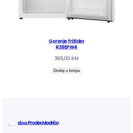
Gorenje frižider
R39EPW4
365,00
KM
Dodaj u korpu
d.o.o. Prodex Modriča