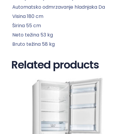
o
Automatsko odmrzavanje hladnjaka
Da
l
Visina
180 cm
i
č
Širina
55 cm
i
Neto težina
53 kg
n
Bruto težina
58 kg
a
Related products