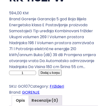
594,00
KM
Brand Gorenje Garancija 5 god Boja Bijela
Energetska klasa E Postavljanje proizvoda
Samostojeći Tip uređaja Kombinovani frižider
Ukupni volumen 269 l Volumen prostora
hladnjaka 198 l Volumen prostora zamrzivača
71 l Potrošnja električne energije 210
kWh/annum Buka (dB) 39 dB Promjena smjera
otvaranja vrata Da Automatsko odmrzavanje
hladnjaka Da Visina 180 cm Širina 55 cm…
G
Dodaj u korpu
O
R
SKU:
GO107
Category:
Frižideri
E
Brand:
GORENJE
N
Opis
Recenzije (0)
J