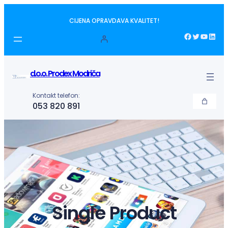
Idi
CIJENA OPRAVDAVA KVALITET!
na
sadržaj
Facebook
Twitter
YouTube
LinkedIn
d.o.o. Prodex Modriča
Kontakt telefon:
053 820 891
Single Product