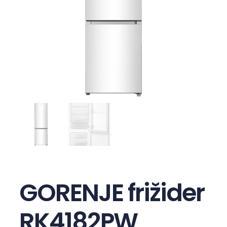
GORENJE frižider
RK4182PW