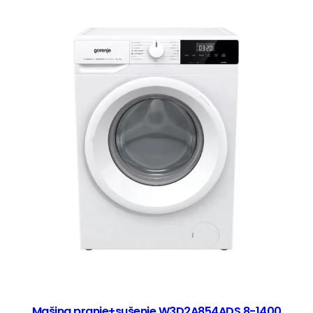
Mašina pranje+sušenje W3D2A854ADS 8-1400