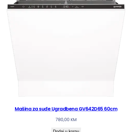
Mašina za suđe Ugradbena GV642D65 60cm
780,00
KM
Dodaj u korpu