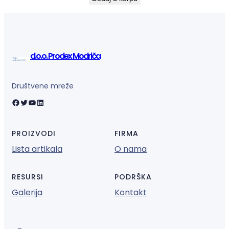
d.o.o. Prodex Modriča
Društvene mreže
Facebook
Twitter
YouTube
LinkedIn
PROIZVODI
FIRMA
Lista artikala
O nama
RESURSI
PODRŠKA
Galerija
Kontakt