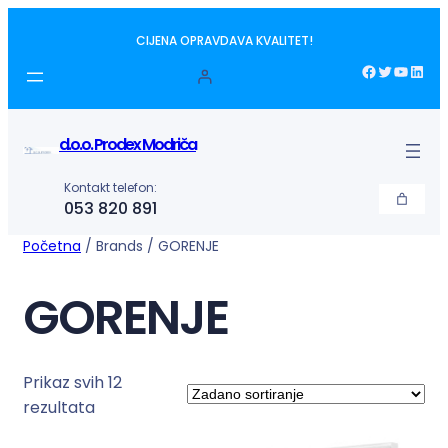
CIJENA OPRAVDAVA KVALITET!
Facebook
Twitter
YouTube
LinkedIn
d.o.o. Prodex Modriča
Kontakt telefon:
053 820 891
Početna
/ Brands / GORENJE
GORENJE
Prikaz svih 12
rezultata