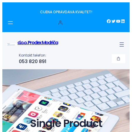
Idi
CIJENA OPRAVDAVA KVALITET!
na
sadržaj
Facebook
Twitter
YouTube
LinkedIn
d.o.o. Prodex Modriča
Kontakt telefon:
053 820 891
Single Product