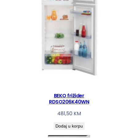
BEKO frižider
RDSO206K40WN
481,50
KM
Dodaj u korpu