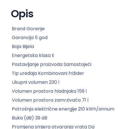
E
f
Opis
r
i
Brand
Gorenje
ž
i
Garancija
5 god
d
Boja
Bijela
e
Energetska klasa
E
r
Postavljanje proizvoda
Samostojeći
R
Tip uređaja
Kombinovani frižider
K
4
Ukupni volumen
230 l
1
Volumen prostora hladnjaka
159 l
6
Volumen prostora zamrzivača
71 l
2
Potrošnja električne energije
210 kWh/annum
P
W
Buka (dB)
39 dB
4
Promjena smjera otvaranja vrata
Da