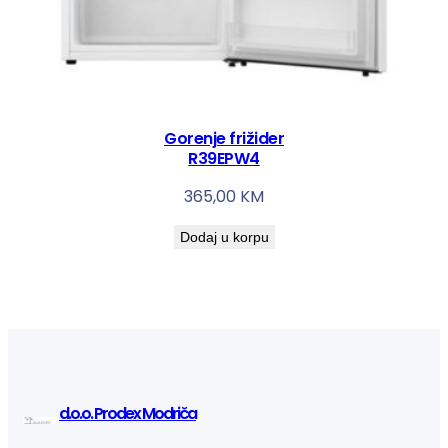
Gorenje frižider
R39EPW4
365,00
KM
Dodaj u korpu
d.o.o. Prodex Modriča