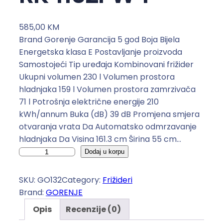
585,00
KM
Brand Gorenje Garancija 5 god Boja Bijela
Energetska klasa E Postavljanje proizvoda
Samostojeći Tip uređaja Kombinovani frižider
Ukupni volumen 230 l Volumen prostora
hladnjaka 159 l Volumen prostora zamrzivača
71 l Potrošnja električne energije 210
kWh/annum Buka (dB) 39 dB Promjena smjera
otvaranja vrata Da Automatsko odmrzavanje
hladnjaka Da Visina 161.3 cm Širina 55 cm…
G
Dodaj u korpu
O
R
SKU:
GO132
Category:
Frižideri
E
Brand:
GORENJE
N
Opis
Recenzije (0)
J