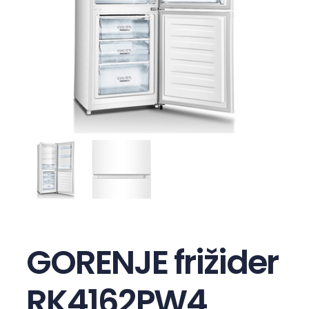
GORENJE frižider
RK4162PW4