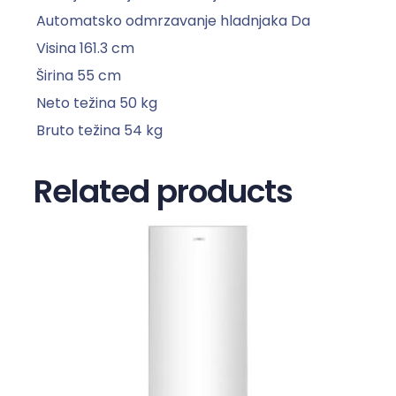
k
Automatsko odmrzavanje hladnjaka
Da
o
Visina
161.3 cm
l
i
Širina
55 cm
č
Neto težina
50 kg
i
Bruto težina
54 kg
n
a
Related products