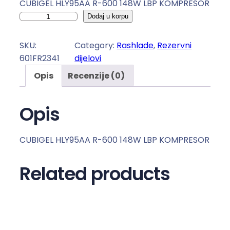
CUBIGEL HLY95AA R-600 148W LBP KOMPRESOR
K
Dodaj u korpu
O
M
SKU:
Category:
Rashlade
, 
Rezervni
P
601FR2341
dijelovi
R
Opis
Recenzije (0)
E
S
O
Opis
R
I
CUBIGEL HLY95AA R-600 148W LBP KOMPRESOR
R
-
Related products
6
0
0
k
o