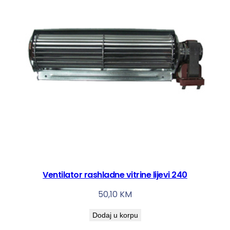
l
i
č
i
n
a
Ventilator rashladne vitrine lijevi 240
50,10
KM
Dodaj u korpu