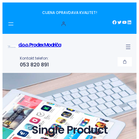
Idi
CIJENA OPRAVDAVA KVALITET!
na
sadržaj
Facebook
Twitter
YouTube
LinkedIn
d.o.o. Prodex Modriča
Kontakt telefon:
053 820 891
Single Product