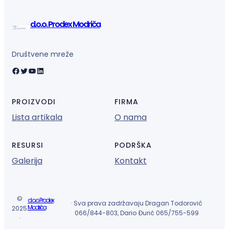
d.o.o. Prodex Modriča
Društvene mreže
Facebook
Twitter
YouTube
LinkedIn
PROIZVODI
FIRMA
Lista artikala
O nama
RESURSI
PODRŠKA
Galerija
Kontakt
©
d.o.o. Prodex
· Sva prava zadržavaju Dragan Todorović
Modriča
2025
066/844-803, Dario Đurić 065/755-599
·