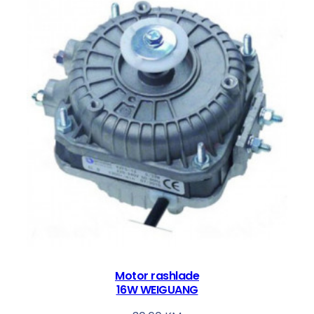
D
E
B
I
T
E
R
M
k
o
l
i
č
i
n
a
Motor rashlade
16W WEIGUANG