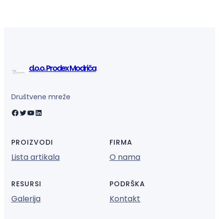
d.o.o. Prodex Modriča
Društvene mreže
Facebook
Twitter
YouTube
LinkedIn
PROIZVODI
FIRMA
Lista artikala
O nama
RESURSI
PODRŠKA
Galerija
Kontakt