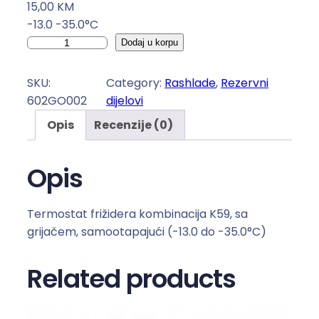
15,00
KM
-13.0 -35.0°C
T
Dodaj u korpu
E
R
SKU:
Category:
Rashlade
, 
Rezervni
M
602GO002
dijelovi
O
Opis
Recenzije (0)
S
T
A
Opis
T
I
Termostat frižidera kombinacija K59, sa
R
grijačem, samootapajući (-13.0 do -35.0°C)
A
S
Related products
H
L
A