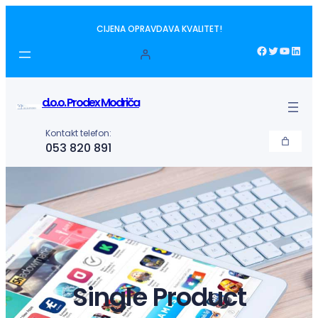
Idi
CIJENA OPRAVDAVA KVALITET!
na
sadržaj
Facebook
Twitter
YouTube
LinkedIn
d.o.o. Prodex Modriča
Kontakt telefon:
053 820 891
Single Product