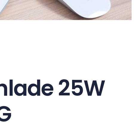
shlade 25W
G