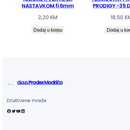
NASTAVKOM fi 6mm
PRODIGY -35 D
2,20
KM
18,50
K
Dodaj u korpu
Dodaj u ko
d.o.o. Prodex Modriča
Društvene mreže
Facebook
Twitter
YouTube
LinkedIn