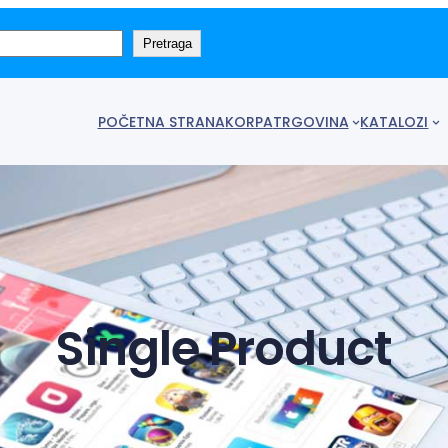
Pretraga
POČETNA STRANA
KORPA
TRGOVINA
KATALOZI
Single Product