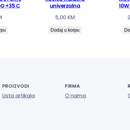
n
O +35 C
univerzalna
10W
a
M
5,00
KM
rpu
Dodaj u korpu
Do
PROIZVODI
FIRMA
Lista artikala
O nama