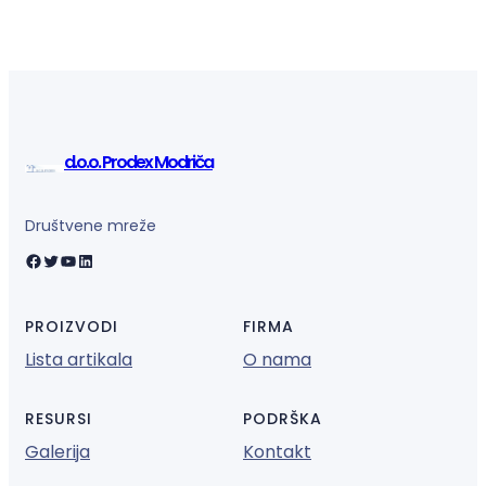
d.o.o. Prodex Modriča
Društvene mreže
Facebook
Twitter
YouTube
LinkedIn
PROIZVODI
FIRMA
Lista artikala
O nama
RESURSI
PODRŠKA
Galerija
Kontakt