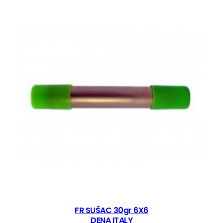
A
D
E
R
A
N
C
O
k
o
l
i
č
i
n
a
FR SUŠAC 30gr 6X6
DENA ITALY