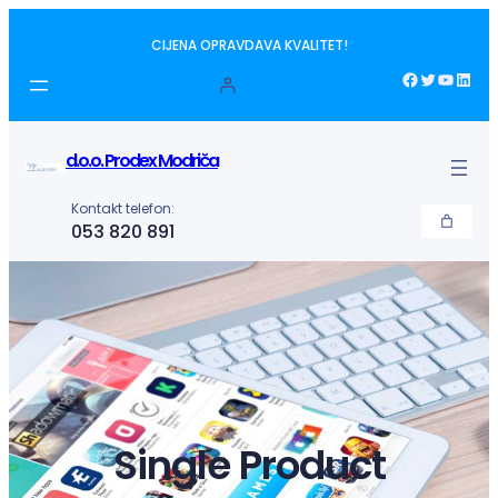
Idi
CIJENA OPRAVDAVA KVALITET!
na
sadržaj
Facebook
Twitter
YouTube
LinkedIn
d.o.o. Prodex Modriča
Kontakt telefon:
053 820 891
Single Product