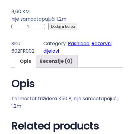
8,60
KM
nije samootapajući 1.2m
T
Dodaj u korpu
E
R
SKU:
Category:
Rashlade
, 
Rezervni
M
602FR002
dijelovi
O
Opis
Recenzije (0)
S
T
A
Opis
T
I
Termostat frižidera K50 P, nije samootapajući,
R
1.2m
A
S
Related products
H
L