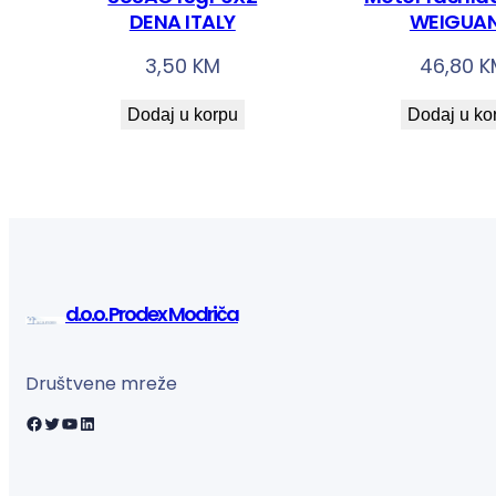
DENA ITALY
WEIGUA
3,50
KM
46,80
K
Dodaj u korpu
Dodaj u ko
d.o.o. Prodex Modriča
Društvene mreže
Facebook
Twitter
YouTube
LinkedIn