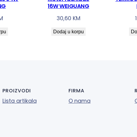
NG
16W WEIGUANG
M
30,60
KM
rpu
Dodaj u korpu
Do
PROIZVODI
FIRMA
Lista artikala
O nama