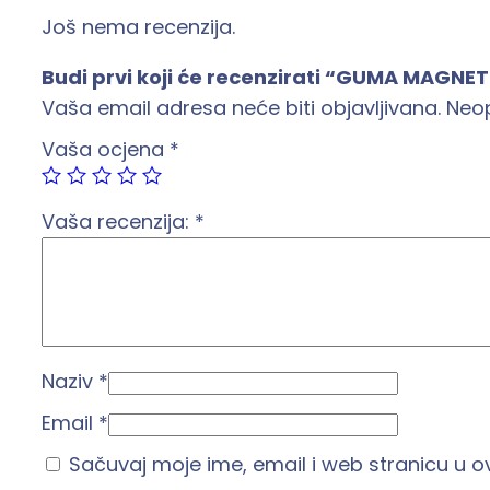
Još nema recenzija.
Budi prvi koji će recenzirati “GUMA MAGN
Vaša email adresa neće biti objavljivana.
Neo
Vaša ocjena
*
Vaša recenzija:
*
Naziv
*
Email
*
Sačuvaj moje ime, email i web stranicu u