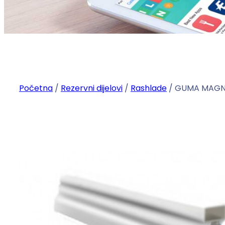
Početna
/
Rezervni dijelovi
/
Rashlade
/ GUMA MAGNE