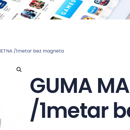
TNA /1metar bez magneta
GUMA MA
/1metar 