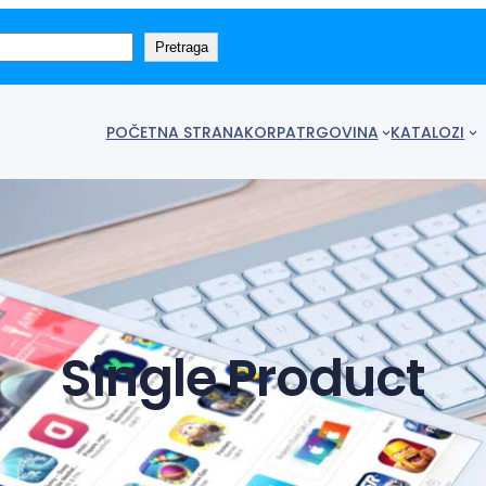
Pretraga
POČETNA STRANA
KORPA
TRGOVINA
KATALOZI
Single Product