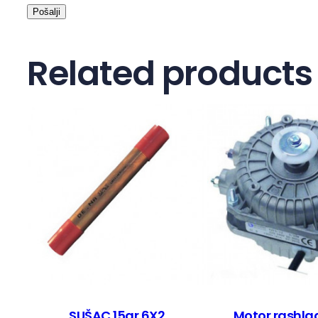
Related products
SUŠAC 15gr 6X2
Motor rashl