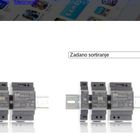
tna
/
Meanwell
/ Industrijska napajanja za DIN ŠINU-MDR s