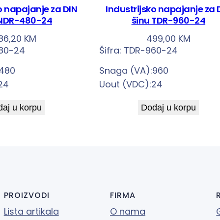
o napajanje za DIN
Industrijsko napajanje za 
 NDR-480-24
šinu TDR-960-24
86,20
KM
499,00
KM
80-24
Šifra:
TDR-960-24
:480
Snaga (VA):960
24
Uout (VDC):24
aj u korpu
Dodaj u korpu
PROIZVODI
FIRMA
Lista artikala
O nama