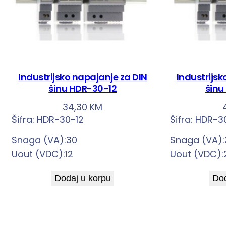
Industrijsko napajanje za DIN
Industrijsk
šinu HDR-30-12
šinu
34,30
KM
Šifra:
HDR-30-12
Šifra:
HDR-3
Snaga (VA):30
Snaga (VA):
Uout (VDC):12
Uout (VDC):
Dodaj u korpu
Dod