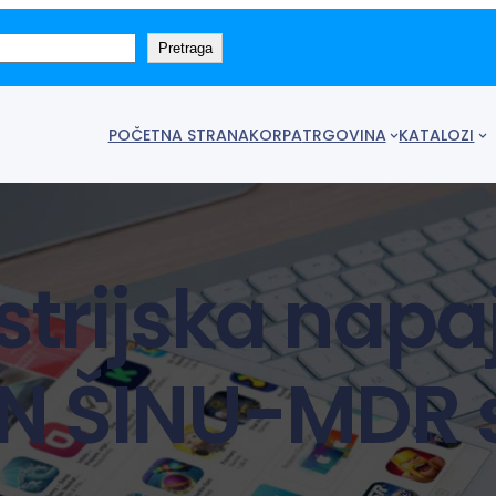
Pretraga
POČETNA STRANA
KORPA
TRGOVINA
KATALOZI
strijska napa
IN ŠINU-MDR s