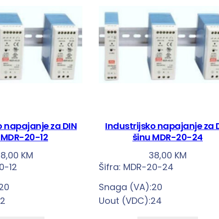
o napajanje za DIN
Industrijsko napajanje za 
 MDR-20-12
šinu MDR-20-24
38,00
KM
38,00
KM
0-12
Šifra:
MDR-20-24
20
Snaga (VA):20
12
Uout (VDC):24