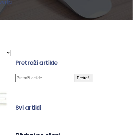
erija
Pretraži artikle
P
Pretraži
r
e
t
Svi artikli
r
a
g