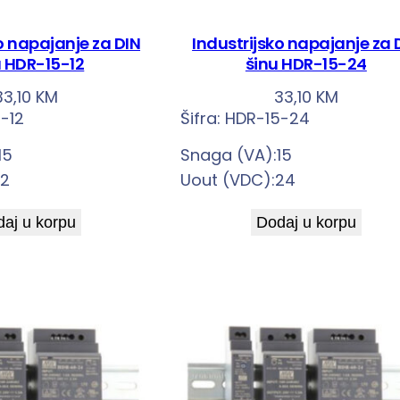
o napajanje za DIN
Industrijsko napajanje za 
u HDR-15-12
šinu HDR-15-24
33,10
KM
33,10
KM
-12
Šifra:
HDR-15-24
15
Snaga (VA):15
12
Uout (VDC):24
aj u korpu
Dodaj u korpu