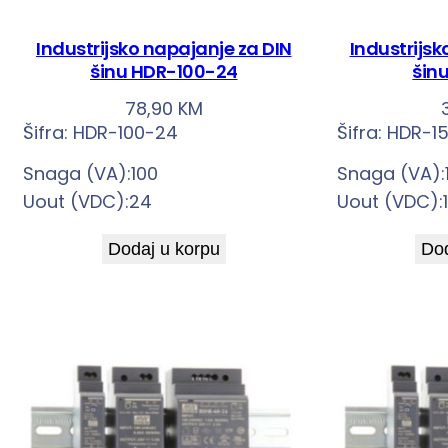
Industrijsko napajanje za DIN
Industrijsk
šinu HDR-100-24
šin
78,90
KM
Šifra:
HDR-100-24
Šifra:
HDR-15
Snaga (VA):100
Snaga (VA):
Uout (VDC):24
Uout (VDC):
Dodaj u korpu
Dod