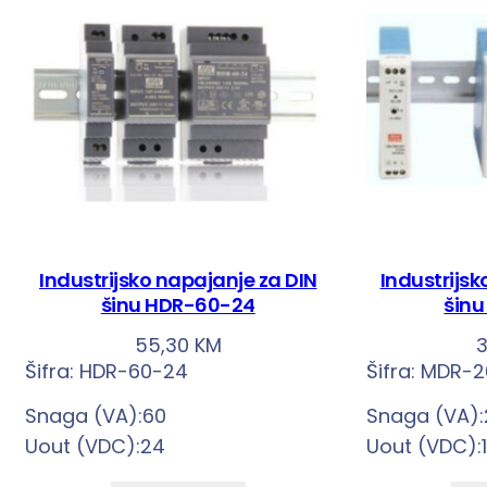
Industrijsko napajanje za DIN
Industrijsk
šinu HDR-60-24
šinu
55,30
KM
Šifra:
HDR-60-24
Šifra:
MDR-2
Snaga (VA):60
Snaga (VA):
Uout (VDC):24
Uout (VDC):