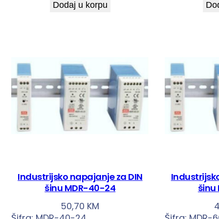
Dodaj u korpu
Dod
Industrijsko napajanje za DIN
Industrijsk
šinu MDR-40-24
šinu
50,70
KM
Šifra:
MDR-40-24
Šifra:
MDR-6