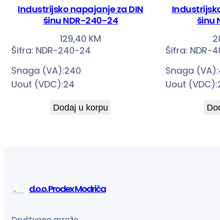
Industrijsko napajanje za DIN
Industrijsk
šinu NDR-240-24
šinu
129,40
KM
2
Šifra:
NDR-240-24
Šifra:
NDR-4
Snaga (VA):240
Snaga (VA)
Uout (VDC):24
Uout (VDC):
Dodaj u korpu
Dod
d.o.o. Prodex Modriča
Društvene mreže