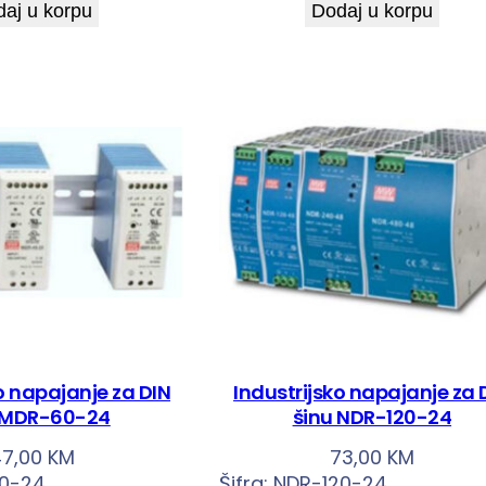
aj u korpu
Dodaj u korpu
o napajanje za DIN
Industrijsko napajanje za 
 MDR-60-24
šinu NDR-120-24
47,00
KM
73,00
KM
0-24
Šifra:
NDR-120-24