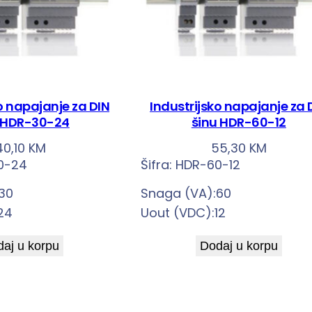
o napajanje za DIN
Industrijsko napajanje za 
 HDR-30-24
šinu HDR-60-12
40,10
KM
55,30
KM
0-24
Šifra:
HDR-60-12
30
Snaga (VA):60
24
Uout (VDC):12
aj u korpu
Dodaj u korpu