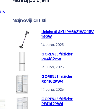
Filtriraj po cijeni
a
DIN
Najnoviji artikli
Usisivač AKU RH6A31WO 18V
140W
14 Juna, 2025
GORENJE frižider
RK4182PW
14 Juna, 2025
GORENJE frižider
RK4162PW4
14 Juna, 2025
GORENJE frižider
RF4142PW4