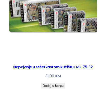
M
D
R
-
2
0
-
2
4
k
o
Napajanje u rešetkastom kućištu LRS-75-12
l
i
31,00
KM
č
Dodaj u korpu
i
n
a