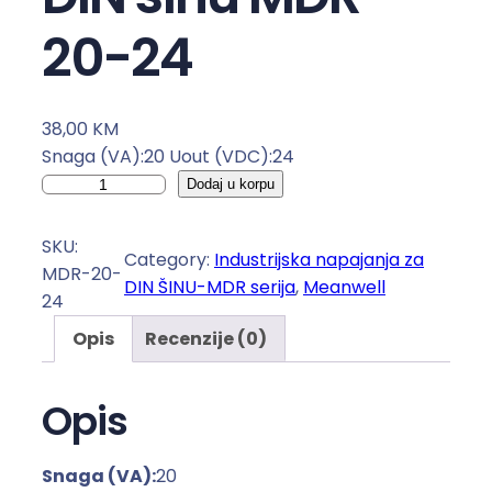
20-24
38,00
KM
Snaga (VA):20 Uout (VDC):24
I
Dodaj u korpu
n
d
SKU:
Category:
Industrijska napajanja za
u
MDR-20-
DIN ŠINU-MDR serija
, 
Meanwell
s
24
t
Opis
Recenzije (0)
r
i
j
Opis
s
k
Snaga (VA):
20
o