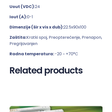
n
Uout (VDC):
24
a
Iout (A):
0-1
p
a
Dimenzije (šir x vis x dub):
22.5x90x100
j
a
Zaštita:
Kratki spoj, Preopterećenje, Prenapon,
n
Pregrijavanjen
j
Radna temperatura:
-20 ~ +70°C
e
z
Related products
a
D
I
N
š
i
n
u