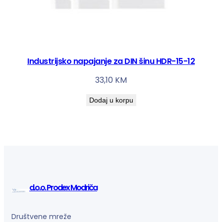
Industrijsko napajanje za DIN šinu HDR-15-12
33,10
KM
Dodaj u korpu
d.o.o. Prodex Modriča
Društvene mreže