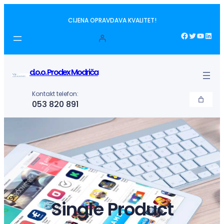
Idi
CIJENA OPRAVDAVA KVALITET!
na
sadržaj
Facebook
Twitter
YouTube
LinkedIn
d.o.o. Prodex Modriča
Kontakt telefon:
053 820 891
Single Product