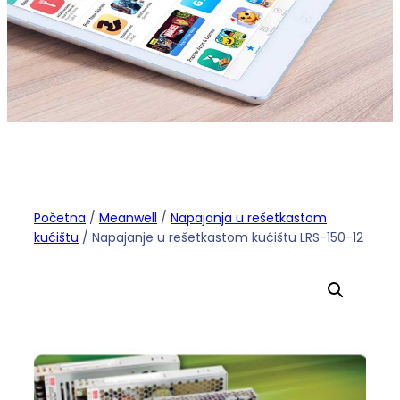
Početna
/
Meanwell
/
Napajanja u rešetkastom
kućištu
/ Napajanje u rešetkastom kućištu LRS-150-12