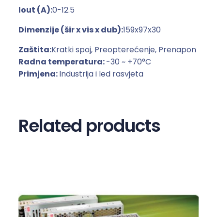
Iout (A):
0-12.5
e
t
Dimenzije (šir x vis x dub):
159x97x30
k
a
Zaštita:
Kratki spoj, Preopterećenje, Prenapon
s
Radna temperatura:
-30 ~ +70°C
t
Primjena:
Industrija i led rasvjeta
o
m
k
Related products
u
ć
i
š
t
u
L
R
S