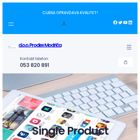
Idi
CIJENA OPRAVDAVA KVALITET!
na
sadržaj
Facebook
Twitter
YouTube
LinkedIn
d.o.o. Prodex Modriča
Kontakt telefon:
053 820 891
Single Product