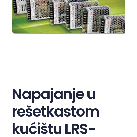
Napajanje u
rešetkastom
kućištu LRS-