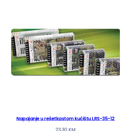
Napajanje u rešetkastom kućištu LRS-35-12
23,30
KM