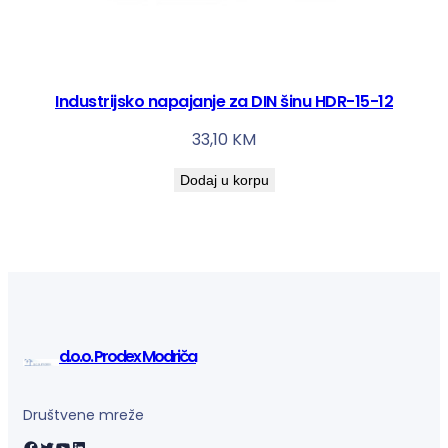
Industrijsko napajanje za DIN šinu HDR-15-12
33,10
KM
Dodaj u korpu
d.o.o. Prodex Modriča
Društvene mreže
Facebook
Twitter
YouTube
LinkedIn