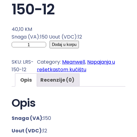
150-12
40,10
KM
Snaga (VA):150 Uout (VDC):12
N
Dodaj u korpu
a
p
SKU:
LRS-
Category:
Meanwell
, 
Napajanja u
a
150-12
rešetkastom kućištu
j
Opis
Recenzije (0)
a
n
j
Opis
e
u
Snaga (VA):
150
r
e
Uout (VDC):
12
š