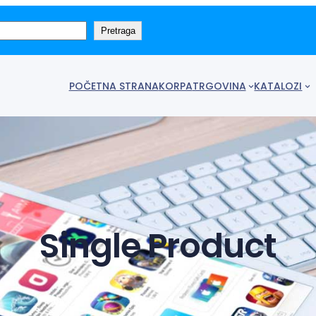
Pretraga
POČETNA STRANA
KORPA
TRGOVINA
KATALOZI
Single Product