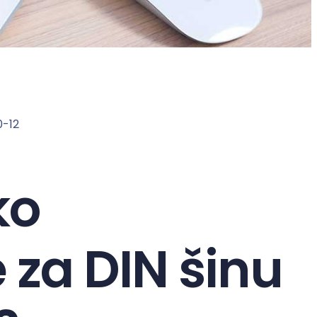
0-12
ko
 za DIN šinu