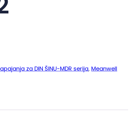
2
napajanja za DIN ŠINU-MDR serija
, 
Meanwell