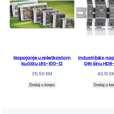
Napajanje u rešetkastom
Industrijsko na
kućištu LRS-100-12
DIN šinu HDR
35,50
KM
40,10
K
Dodaj u korpu
Dodaj u ko