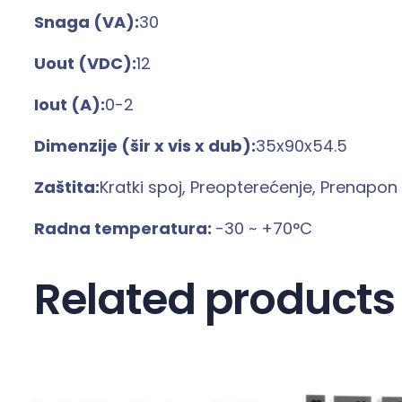
Snaga (VA):
30
Uout (VDC):
12
Iout (A):
0-2
Dimenzije (šir x vis x dub):
35x90x54.5
Zaštita:
Kratki spoj, Preopterećenje, Prenapon
Radna temperatura:
-30 ~ +70°C
Related products