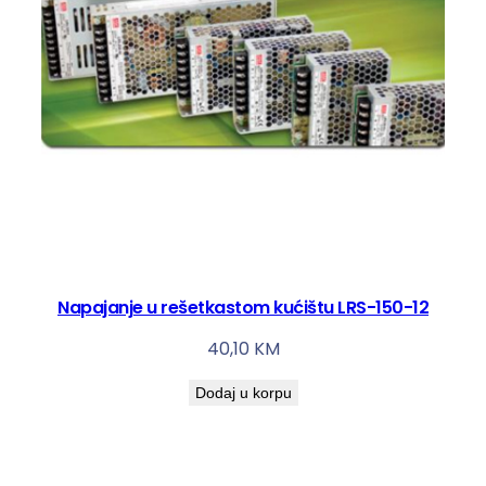
S
-
2
0
0
-
1
2
k
o
l
Napajanje u rešetkastom kućištu LRS-150-12
i
č
40,10
KM
i
Dodaj u korpu
n
a