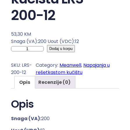
200-12
53,30
KM
Snaga (VA):200 Uout (VDC):12
N
Dodaj u korpu
a
p
SKU:
LRS-
Category:
Meanwell
, 
Napajanja u
a
200-12
rešetkastom kućištu
j
Opis
Recenzije (0)
a
n
j
Opis
e
u
Snaga (VA):
200
r
e