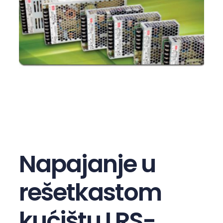
Napajanje u
rešetkastom
kućištu LRS-