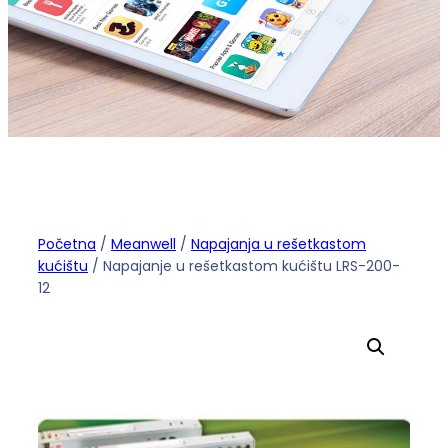
Početna
/
Meanwell
/
Napajanja u rešetkastom
kućištu
/ Napajanje u rešetkastom kućištu LRS-200-
12