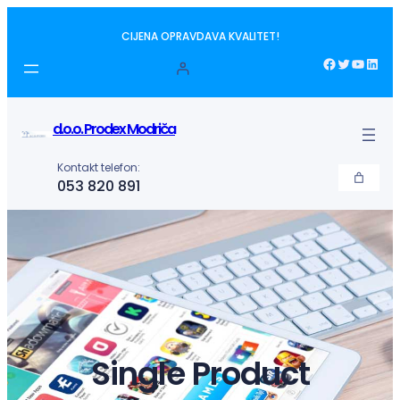
Idi
CIJENA OPRAVDAVA KVALITET!
na
sadržaj
Facebook
Twitter
YouTube
LinkedIn
d.o.o. Prodex Modriča
Kontakt telefon:
053 820 891
Single Product