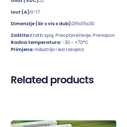
Uout (VDC):
12
š
Iout (A):
0-17
e
t
Dimenzije (šir x vis x dub):
215x115x30
k
a
Zaštita:
Kratki spoj, Preopterećenje, Prenapon
s
Radna temperatura:
-30 ~ +70°C
t
Primjena:
Industrija i led rasvjeta
o
m
k
Related products
u
ć
i
š
t
u
L
R