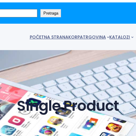
Pretraga
POČETNA STRANA
KORPA
TRGOVINA
KATALOZI
Single Product