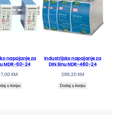
sko napajanje za
Industrijsko napajanje za
nu MDR-60-24
DIN šinu NDR-480-24
47,00
KM
286,20
KM
daj u korpu
Dodaj u korpu