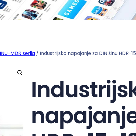
ŠINU-MDR serija
/ Industrijsko napajanje za DIN šinu HDR-15
Industrijs
napajanje