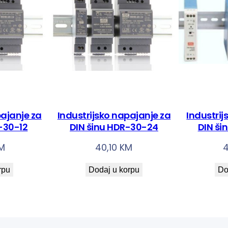
i
n
u
H
D
R
-
1
pajanje za
Industrijsko napajanje za
Industrij
5
-30-12
DIN šinu HDR-30-24
DIN ši
-
M
40,10
KM
1
2
rpu
Dodaj u korpu
Do
k
o
l
i