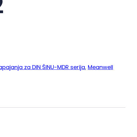
2
napajanja za DIN ŠINU-MDR serija
, 
Meanwell