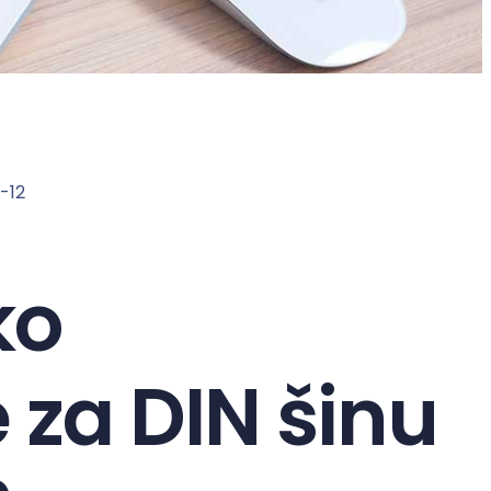
-12
ko
 za DIN šinu