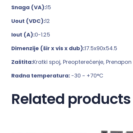
Snaga (VA):
15
Uout (VDC):
12
Iout (A):
0-1.25
Dimenzije (šir x vis x dub):
17.5x90x54.5
Zaštita:
Kratki spoj, Preopterećenje, Prenapon
Radna temperatura:
-30 ~ +70°C
Related products