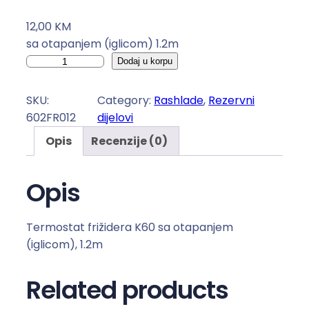
12,00
KM
sa otapanjem (iglicom) 1.2m
T
Dodaj u korpu
E
R
SKU:
Category:
Rashlade
, 
Rezervni
M
602FR012
dijelovi
O
Opis
Recenzije (0)
S
T
A
Opis
T
I
Termostat frižidera K60 sa otapanjem
R
(iglicom), 1.2m
A
S
Related products
H
L