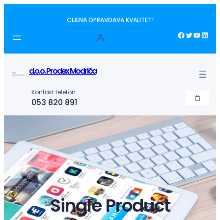
Idi
CIJENA OPRAVDAVA KVALITET!
na
sadržaj
Facebook
Twitter
YouTube
LinkedIn
d.o.o. Prodex Modriča
Kontakt telefon:
053 820 891
Single Product