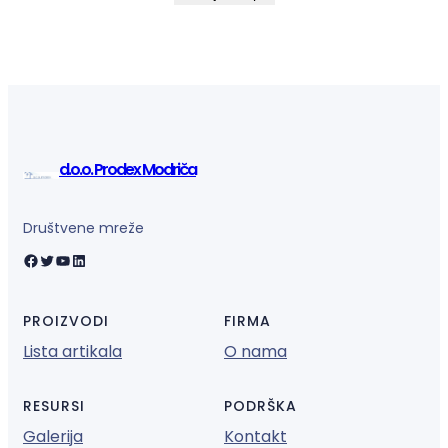
d.o.o. Prodex Modriča
Društvene mreže
Facebook
Twitter
YouTube
LinkedIn
PROIZVODI
FIRMA
Lista artikala
O nama
RESURSI
PODRŠKA
Galerija
Kontakt