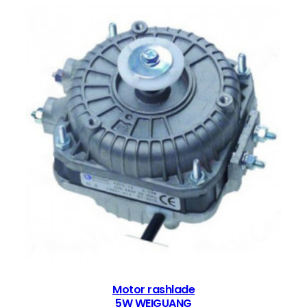
A
D
E
R
A
N
C
O
k
o
l
i
č
i
n
a
Motor rashlade
5W WEIGUANG