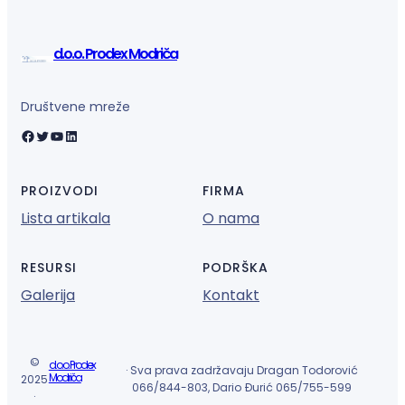
d.o.o. Prodex Modriča
Društvene mreže
Facebook
Twitter
YouTube
LinkedIn
PROIZVODI
FIRMA
Lista artikala
O nama
RESURSI
PODRŠKA
Galerija
Kontakt
©
d.o.o. Prodex
· Sva prava zadržavaju Dragan Todorović
Modriča
2025
066/844-803, Dario Đurić 065/755-599
·