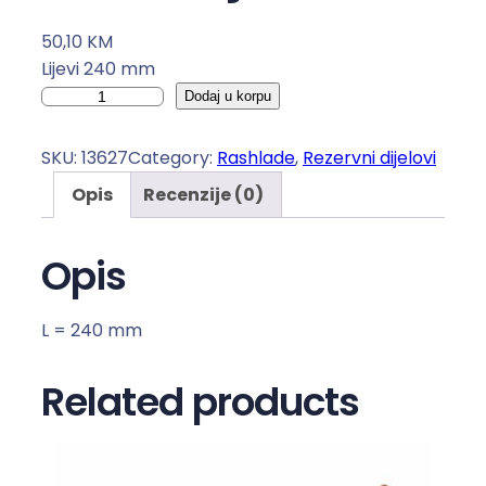
50,10
KM
Lijevi 240 mm
V
Dodaj u korpu
e
n
SKU:
13627
Category:
Rashlade
, 
Rezervni dijelovi
t
Opis
Recenzije (0)
i
l
a
Opis
t
o
L = 240 mm
r
r
Related products
a
s
h
l