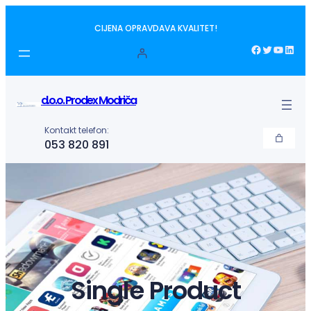
Idi
CIJENA OPRAVDAVA KVALITET!
na
sadržaj
Facebook
Twitter
YouTube
LinkedIn
d.o.o. Prodex Modriča
Kontakt telefon:
053 820 891
Single Product