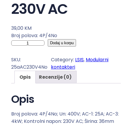
230V AC
39,00
KM
Broj polova: 4P/4No
M
Dodaj u korpu
o
d
SKU:
Category:
LSIS
, 
Modularni
u
25aAC230V4No
kontakteri
l
Opis
Recenzije (0)
a
r
n
Opis
i
k
Broj polova: 4P/4No; Un: 400V; AC-1: 25A; AC-3:
o
4kW; Kontrolni napon: 230V AC; Širina: 36mm
n
t