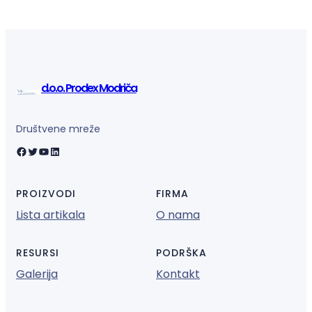
d.o.o. Prodex Modriča
Društvene mreže
Facebook
Twitter
YouTube
LinkedIn
PROIZVODI
FIRMA
Lista artikala
O nama
RESURSI
PODRŠKA
Galerija
Kontakt