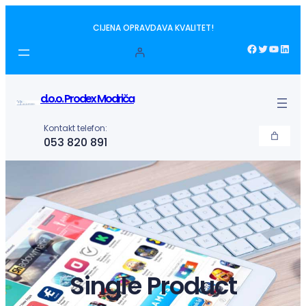
Idi
CIJENA OPRAVDAVA KVALITET!
na
sadržaj
Facebook
Twitter
YouTube
LinkedIn
d.o.o. Prodex Modriča
Kontakt telefon:
053 820 891
Single Product