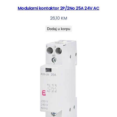
A
Modularni kontaktor 2P/2No 25A 24V AC
C
26,10
KM
k
o
Dodaj u korpu
l
i
č
i
n
a