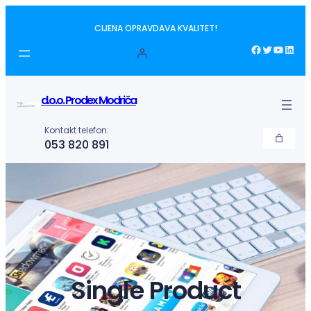
Idi
CIJENA OPRAVDAVA KVALITET!
na
sadržaj
Facebook
Twitter
YouTube
LinkedIn
d.o.o. Prodex Modriča
Kontakt telefon:
053 820 891
Single Product