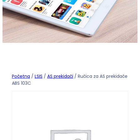
Početna
/
LSIS
/
AS prekidači
/ Ručica za AS prekidače
ABS 103C