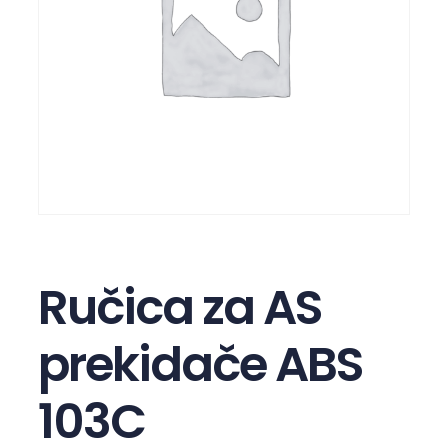
Ručica za AS
prekidače ABS
103C