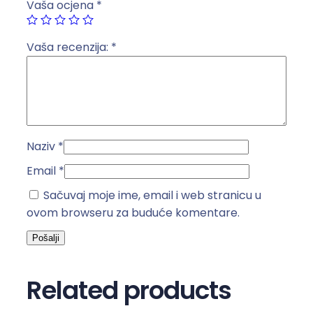
Vaša ocjena
*
a
č
e
Vaša recenzija:
*
A
B
S
1
0
Naziv
*
3
C
Email
*
k
Sačuvaj moje ime, email i web stranicu u
o
ovom browseru za buduće komentare.
l
i
č
i
Related products
n
a