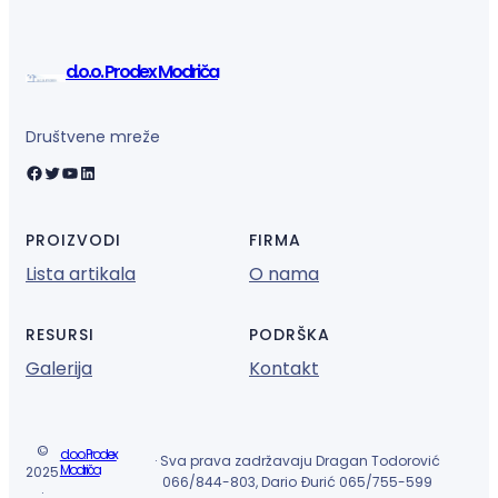
d.o.o. Prodex Modriča
Društvene mreže
Facebook
Twitter
YouTube
LinkedIn
PROIZVODI
FIRMA
Lista artikala
O nama
RESURSI
PODRŠKA
Galerija
Kontakt
©
d.o.o. Prodex
· Sva prava zadržavaju Dragan Todorović
Modriča
2025
066/844-803, Dario Đurić 065/755-599
·