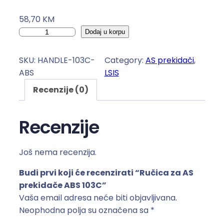
58,70
KM
R
Dodaj u korpu
u
č
SKU:
HANDLE-103C-
Category:
AS prekidači
, 
i
ABS
LSIS
c
Recenzije (0)
a
z
a
Recenzije
A
S
Još nema recenzija.
p
r
Budi prvi koji će recenzirati “Ručica za AS
e
prekidače ABS 103C”
k
Vaša email adresa neće biti objavljivana.
i
Neophodna polja su označena sa
*
d