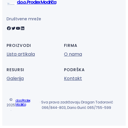
d.o.o. Prodex Modriča
Društvene mreže
Facebook
Twitter
YouTube
LinkedIn
PROIZVODI
FIRMA
Lista artikala
O nama
RESURSI
PODRŠKA
Galerija
Kontakt
©
d.o.o. Prodex
· Sva prava zadržavaju Dragan Todorović
Modriča
2025
066/844-803, Dario Đurić 065/755-599
·