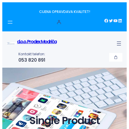
Idi
CIJENA OPRAVDAVA KVALITET!
na
sadržaj
Facebook
Twitter
YouTube
LinkedIn
d.o.o. Prodex Modriča
Kontakt telefon:
053 820 891
Single Product