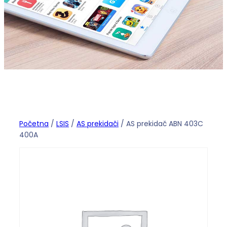
Početna
/
LSIS
/
AS prekidači
/ AS prekidač ABN 403C
400A