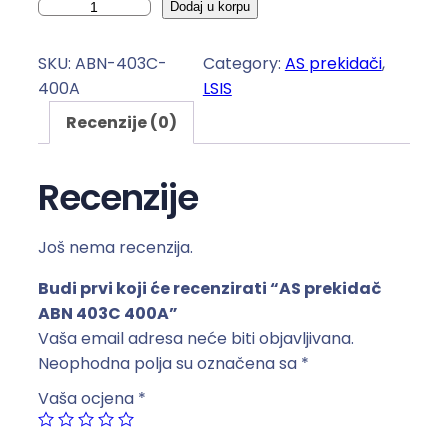
A
Dodaj u korpu
S
p
SKU:
ABN-403C-
Category:
AS prekidači
, 
r
400A
LSIS
e
Recenzije (0)
k
i
d
Recenzije
a
č
Još nema recenzija.
A
B
Budi prvi koji će recenzirati “AS prekidač
N
ABN 403C 400A”
4
Vaša email adresa neće biti objavljivana.
0
Neophodna polja su označena sa
*
3
Vaša ocjena
*
C
4