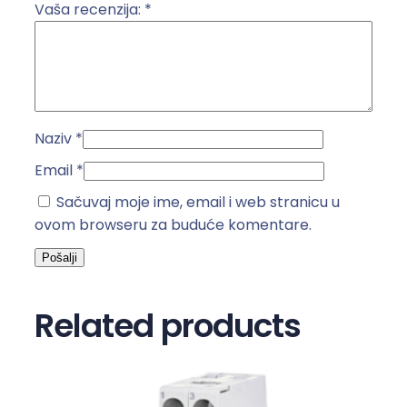
0
Vaša recenzija:
*
0
A
k
o
l
Naziv
*
i
č
Email
*
i
Sačuvaj moje ime, email i web stranicu u
n
ovom browseru za buduće komentare.
a
Related products