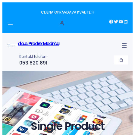
Idi
CIJENA OPRAVDAVA KVALITET!
na
sadržaj
Facebook
Twitter
YouTube
LinkedIn
d.o.o. Prodex Modriča
Kontakt telefon:
053 820 891
Single Product