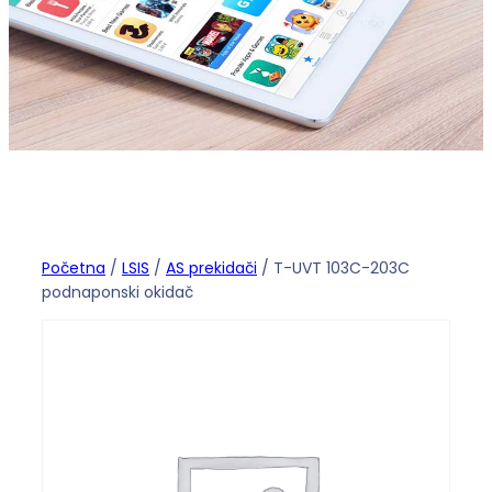
Početna
/
LSIS
/
AS prekidači
/ T-UVT 103C-203C
podnaponski okidač