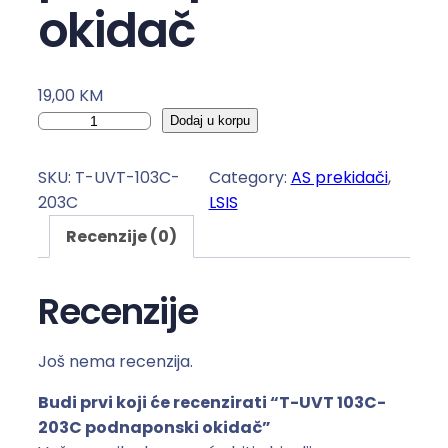
okidač
19,00
KM
T
Dodaj u korpu
-
U
SKU:
T-UVT-103C-
Category:
AS prekidači
, 
V
203C
LSIS
T
Recenzije (0)
1
0
3
Recenzije
C
-
Još nema recenzija.
2
0
Budi prvi koji će recenzirati “T-UVT 103C-
3
203C podnaponski okidač”
C