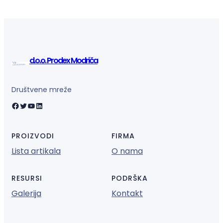
d.o.o. Prodex Modriča
Društvene mreže
Facebook
Twitter
YouTube
LinkedIn
PROIZVODI
FIRMA
Lista artikala
O nama
RESURSI
PODRŠKA
Galerija
Kontakt