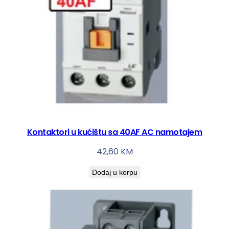
Kontaktori u kućištu sa 40AF AC namotajem
42,60
KM
Dodaj u korpu