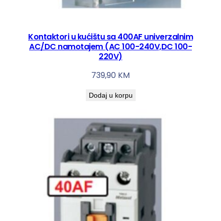
e
m
k
Kontaktori u kućištu sa 400AF univerzalnim
o
AC/DC namotajem (AC 100-240V,DC 100-
220V)
l
i
739,90
KM
č
i
Dodaj u korpu
n
a