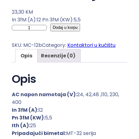
23,30
KM
In 3fM (A):12 Pn 3fM (KW):5,5
K
Dodaj u korpu
o
n
SKU:
MC-12b
Category:
Kontaktori u kućištu
t
Opis
Recenzije (0)
a
k
t
Opis
o
r
AC napon namotaja (V):
24, 42,48 ,110, 230,
i
400
u
In 3fM (A):
12
k
Pn 3fM (KW):
5,5
u
Ith (A):
25
ć
Pripadajući bimetal:
MT-32 serija
i