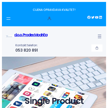
Idi
CIJENA OPRAVDAVA KVALITET!
na
sadržaj
Facebook
Twitter
YouTube
LinkedIn
d.o.o. Prodex Modriča
Kontakt telefon:
053 820 891
Single Product