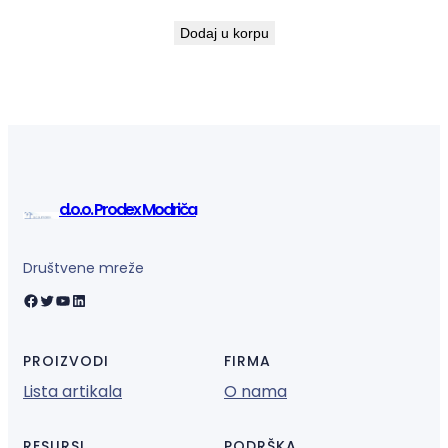
Dodaj u korpu
d.o.o. Prodex Modriča
Društvene mreže
Facebook
Twitter
YouTube
LinkedIn
PROIZVODI
FIRMA
Lista artikala
O nama
RESURSI
PODRŠKA