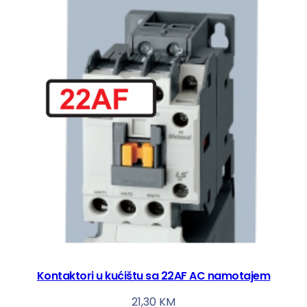
Kontaktori u kućištu sa 22AF AC namotajem
21,30
KM