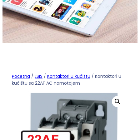
Početna
/
LSIS
/
Kontaktori u kućištu
/ Kontaktori u
kućištu sa 22AF AC namotajem