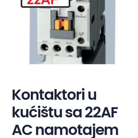
Kontaktori u
kućištu sa 22AF
AC namotajem