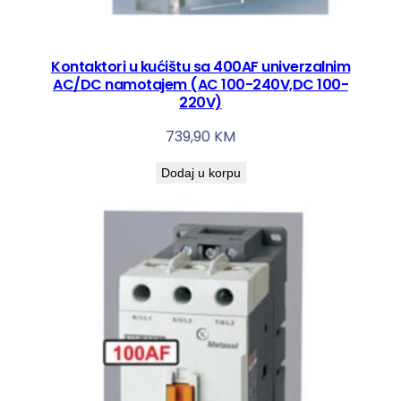
e
m
k
Kontaktori u kućištu sa 400AF univerzalnim
o
AC/DC namotajem (AC 100-240V,DC 100-
220V)
l
i
739,90
KM
č
i
Dodaj u korpu
n
a