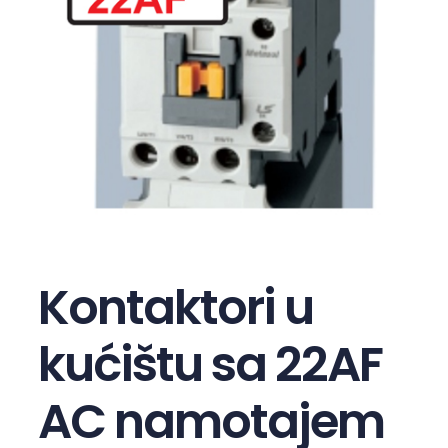
Kontaktori u
kućištu sa 22AF
AC namotajem