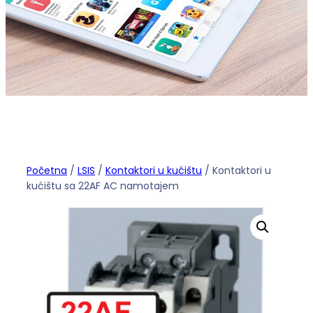
Početna
/
LSIS
/
Kontaktori u kućištu
/ Kontaktori u
kućištu sa 22AF AC namotajem