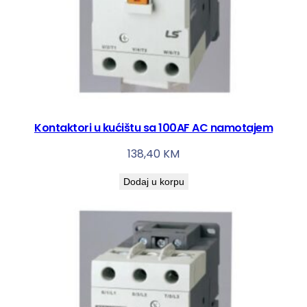
Kontaktori u kućištu sa 100AF AC namotajem
138,40
KM
Dodaj u korpu