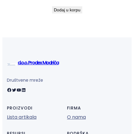
Dodaj u korpu
d.o.o. Prodex Modriča
Društvene mreže
Facebook
Twitter
YouTube
LinkedIn
PROIZVODI
FIRMA
Lista artikala
O nama
RESURSI
PODRŠKA