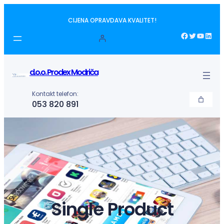
Idi
CIJENA OPRAVDAVA KVALITET!
na
sadržaj
Facebook
Twitter
YouTube
LinkedIn
d.o.o. Prodex Modriča
Kontakt telefon:
053 820 891
Single Product