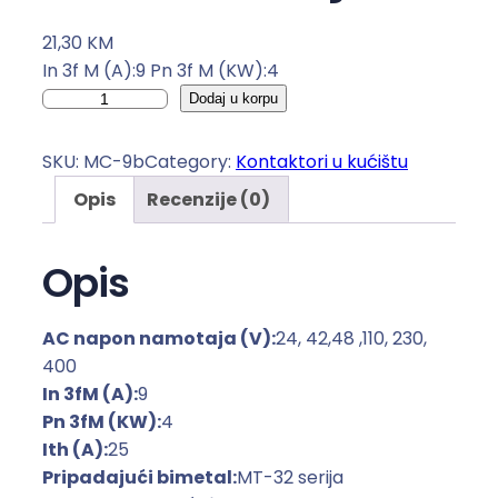
21,30
KM
In 3f M (A):9 Pn 3f M (KW):4
K
Dodaj u korpu
o
n
SKU:
MC-9b
Category:
Kontaktori u kućištu
t
Opis
Recenzije (0)
a
k
t
Opis
o
r
AC napon namotaja (V):
24, 42,48 ,110, 230,
i
400
u
In 3fM (A):
9
k
Pn 3fM (KW):
4
u
Ith (A):
25
ć
Pripadajući bimetal:
MT-32 serija
i