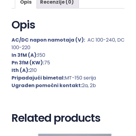
Opis
Recenzije (0)
k
t
o
Opis
r
i
AC/DC napon namotaja (V):
AC 100-240, DC
u
100-220
k
In 3fM (A):
150
u
Pn 3fM (KW):
75
ć
Ith (A):
210
i
Pripadajući bimetal:
MT-150 serija
š
Ugrađen pomoćni kontakt:
2a, 2b
t
u
s
a
Related products
1
5
0