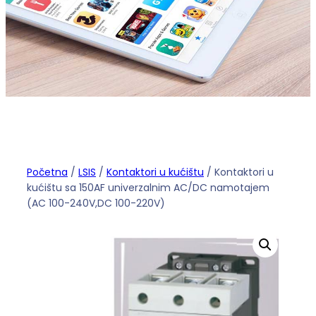
Početna
/
LSIS
/
Kontaktori u kućištu
/ Kontaktori u
kućištu sa 150AF univerzalnim AC/DC namotajem
(AC 100-240V,DC 100-220V)