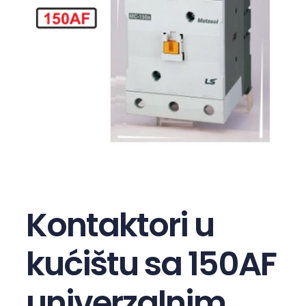
Kontaktori u
kućištu sa 150AF
univerzalnim