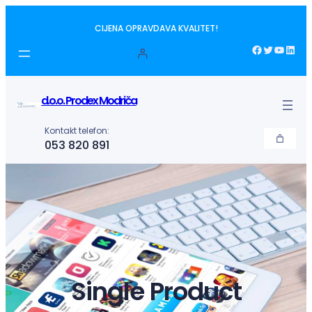
Idi
CIJENA OPRAVDAVA KVALITET!
na
sadržaj
Facebook
Twitter
YouTube
LinkedIn
d.o.o. Prodex Modriča
Kontakt telefon:
053 820 891
Single Product