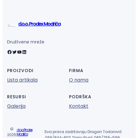
d.o.o. Prodex Modriča
Društvene mreže
Facebook
Twitter
YouTube
LinkedIn
PROIZVODI
FIRMA
Lista artikala
O nama
RESURSI
PODRŠKA
Galerija
Kontakt
©
d.o.o. Prodex
· Sva prava zadržavaju Dragan Todorović
Modriča
2025
066/844-803, Dario Đurić 065/755-599