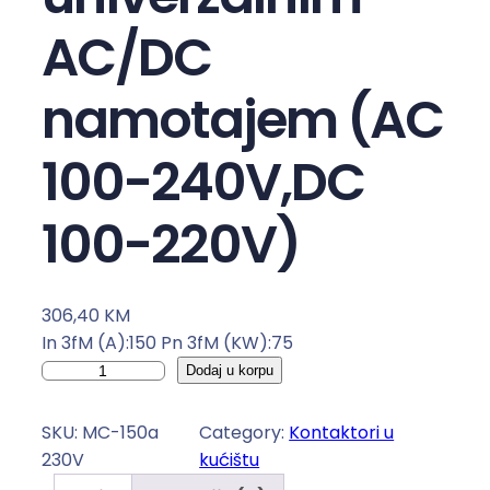
AC/DC
namotajem (AC
100-240V,DC
100-220V)
306,40
KM
In 3fM (A):150 Pn 3fM (KW):75
K
Dodaj u korpu
o
n
SKU:
MC-150a
Category:
Kontaktori u
t
230V
kućištu
a