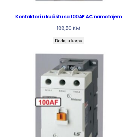
4
0
Kontaktori u kućištu sa 100AF AC namotajem
V
188,50
KM
,
D
Dodaj u korpu
C
1
0
0
-
2
2
0
V
)
k
o
l