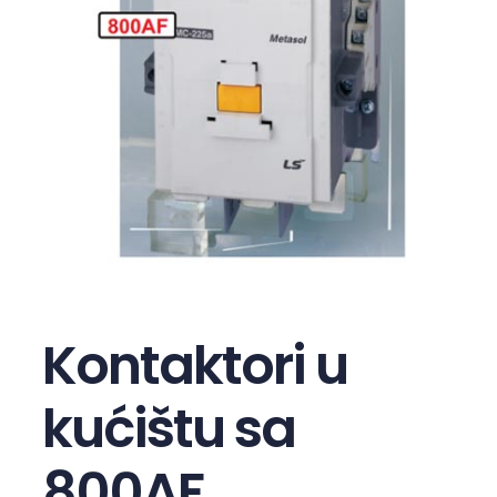
Kontaktori u
kućištu sa
800AF