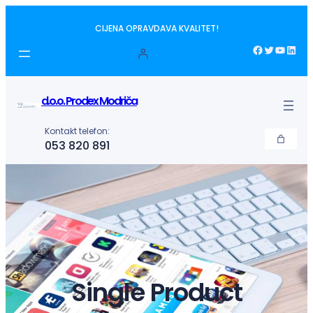
Idi
CIJENA OPRAVDAVA KVALITET!
na
sadržaj
Facebook
Twitter
YouTube
LinkedIn
d.o.o. Prodex Modriča
Kontakt telefon:
053 820 891
Single Product