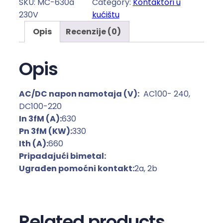
SKU:
MC-630a
Category:
Kontaktori u
t
230V
kućištu
a
Opis
Recenzije (0)
k
t
o
Opis
r
i
AC/DC napon namotaja (V):
AC100- 240,
u
DC100-220
k
In 3fM (A):
630
u
Pn 3fM (KW):
330
ć
Ith (A):
660
i
Pripadajući bimetal:
š
Ugrađen pomoćni kontakt:
2a, 2b
t
u
s
a
Related products
8