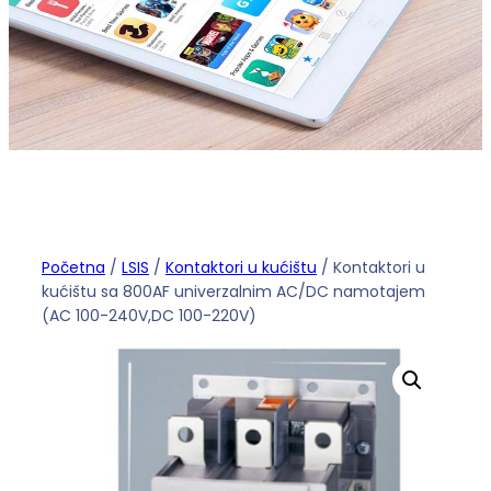
Početna
/
LSIS
/
Kontaktori u kućištu
/ Kontaktori u
kućištu sa 800AF univerzalnim AC/DC namotajem
(AC 100-240V,DC 100-220V)