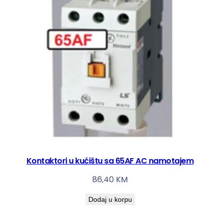
Kontaktori u kućištu sa 65AF AC namotajem
86,40
KM
Dodaj u korpu