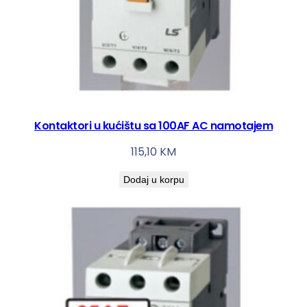
k
o
l
i
č
i
n
a
Kontaktori u kućištu sa 100AF AC namotajem
115,10
KM
Dodaj u korpu