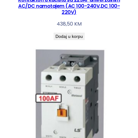
C
AC/DC namotajem (AC 100-240V,DC 100-
/
220V)
D
C
438,50
KM
n
Dodaj u korpu
a
m
o
t
a
j
e
m
(
A
C
1
0