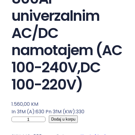
univerzalnim
AC/DC
namotajem (AC
100-240V,DC
100-220V)
1.560,00
KM
In 3fM (A):630 Pn 3fM (KW):330
K
Dodaj u korpu
o
n