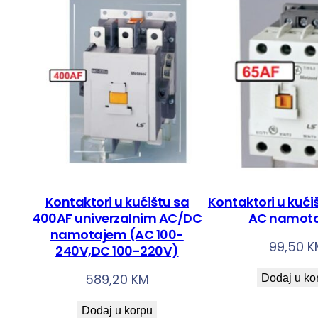
Kontaktori u kućištu sa
Kontaktori u kući
400AF univerzalnim AC/DC
AC namot
namotajem (AC 100-
99,50
K
240V,DC 100-220V)
589,20
KM
Dodaj u ko
Dodaj u korpu