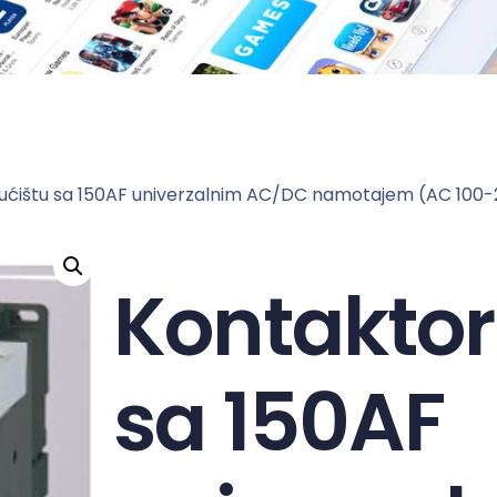
kućištu sa 150AF univerzalnim AC/DC namotajem (AC 100
Kontaktori
sa 150AF