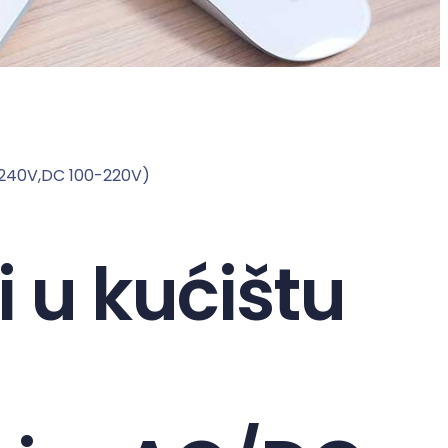
-240V,DC 100-220V)
 u kućištu