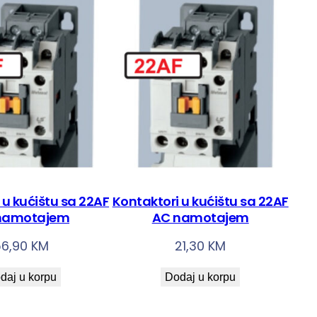
 u kućištu sa 22AF
Kontaktori u kućištu sa 22AF
namotajem
AC namotajem
56,90
KM
21,30
KM
daj u korpu
Dodaj u korpu