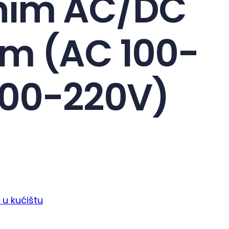
lnim AC/DC
m (AC 100-
100-220V)
 u kućištu