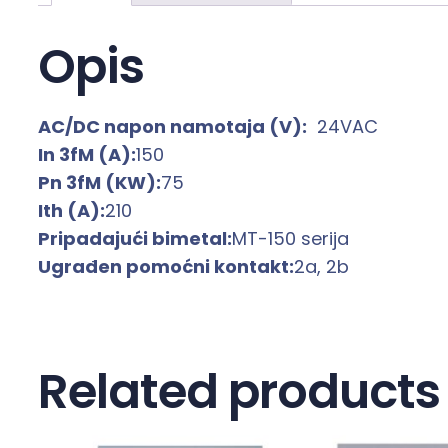
Opis
AC/DC napon namotaja (V):
24VAC
In 3fM (A):
150
Pn 3fM (KW):
75
Ith (A):
210
Pripadajući bimetal:
MT-150 serija
Ugrađen pomoćni kontakt:
2a, 2b
Related products