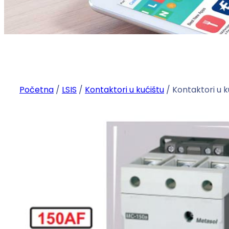
Početna
/
LSIS
/
Kontaktori u kućištu
/ Kontaktori u 