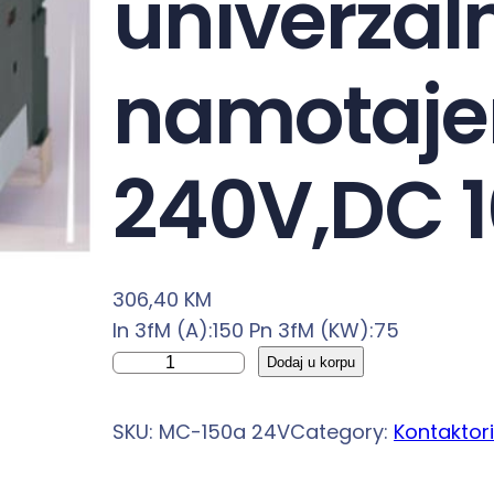
univerza
namotaje
240V,DC 
306,40
KM
In 3fM (A):150 Pn 3fM (KW):75
K
Dodaj u korpu
o
n
SKU:
MC-150a 24V
Category:
Kontaktori
t
a