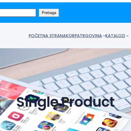
Pretraga
POČETNA STRANA
KORPA
TRGOVINA
KATALOZI
Single Product