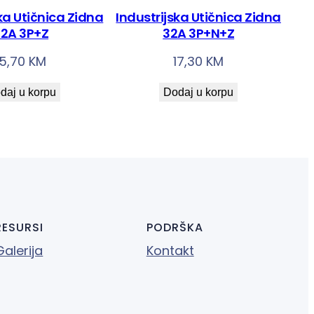
ka Utičnica Zidna
Industrijska Utičnica Zidna
2A 3P+Z
32A 3P+N+Z
15,70
KM
17,30
KM
daj u korpu
Dodaj u korpu
RESURSI
PODRŠKA
Galerija
Kontakt