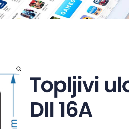
Topljivi u
DII 16A