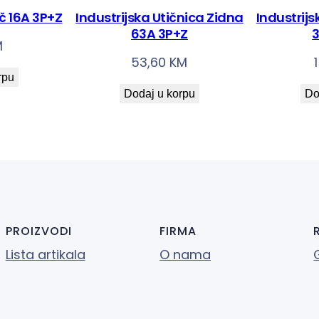
ač 16A 3P+Z
Industrijska Utičnica Zidna
Industrijs
63A 3P+Z
3
M
53,60
KM
rpu
Dodaj u korpu
Do
PROIZVODI
FIRMA
Lista artikala
O nama