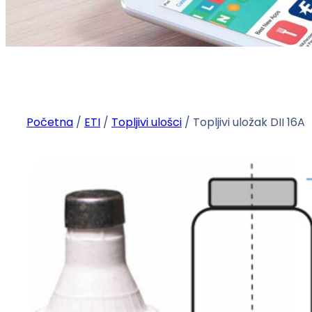
Početna
/
ETI
/
Topljivi ulošci
/ Topljivi uložak DII 16A