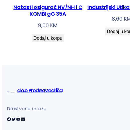
Nožasti osigurač NV/NH 1 C
Industrijski Utik
KOMBI gG 35A
8,60
K
9,00
KM
Dodaj u ko
Dodaj u korpu
d.o.o. Prodex Modriča
Društvene mreže
Facebook
Twitter
YouTube
LinkedIn