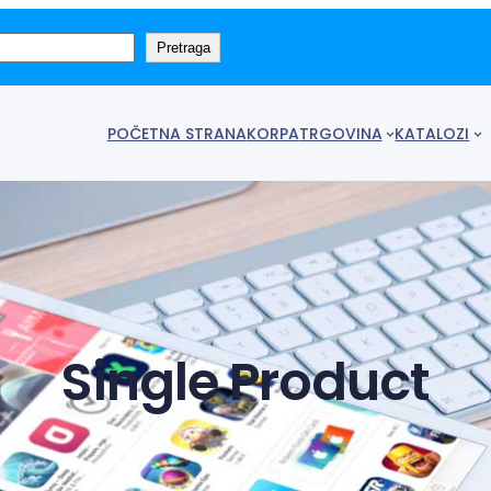
Pretraga
POČETNA STRANA
KORPA
TRGOVINA
KATALOZI
Single Product