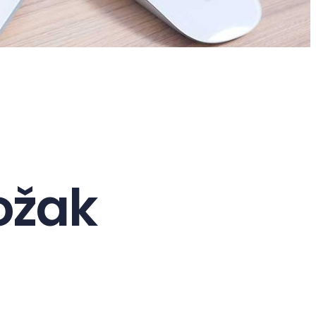
ložak