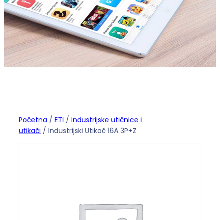
Početna
/
ETI
/
Industrijske utičnice i
utikači
/ Industrijski Utikač 16A 3P+Z