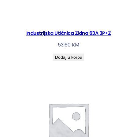
Industrijska Utičnica Zidna 63A 3P+Z
53,60
KM
Dodaj u korpu