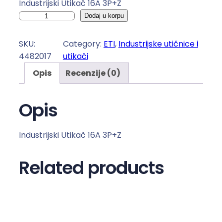
Industrijski Utikač 16A 3P+Z
I
Dodaj u korpu
n
d
SKU:
Category:
ETI
, 
Industrijske utičnice i
u
4482017
utikači
s
Opis
Recenzije (0)
t
r
i
Opis
j
s
Industrijski Utikač 16A 3P+Z
k
i
Related products
U
t
i
k
a