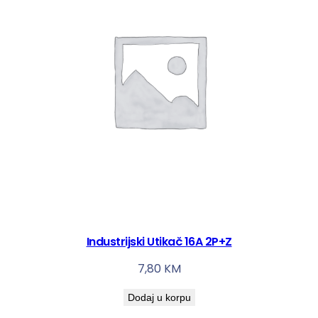
č
1
6
A
3
P
+
Z
k
o
l
i
č
i
Industrijski Utikač 16A 2P+Z
n
7,80
KM
a
Dodaj u korpu