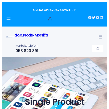
Idi
CIJENA OPRAVDAVA KVALITET!
na
sadržaj
Facebook
Twitter
YouTube
LinkedIn
d.o.o. Prodex Modriča
Kontakt telefon:
053 820 891
Single Product