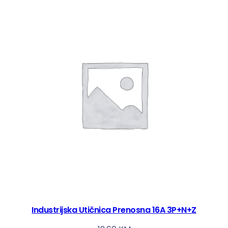
Industrijska Utičnica Prenosna 16A 3P+N+Z