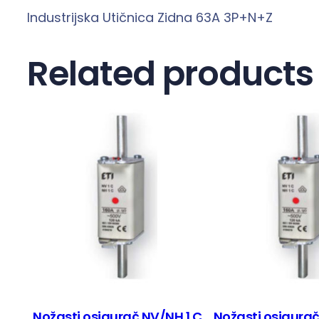
Industrijska Utičnica Zidna 63A 3P+N+Z
Related products
Nožasti osigurač NV/NH 1 C
Nožasti osigurač