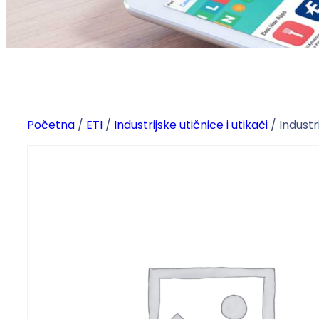
Početna
/
ETI
/
Industrijske utičnice i utikači
/ Industr