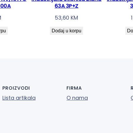
+
100A
63A 3P+Z
3
N
M
53,60
KM
+
Z
rpu
Dodaj u korpu
Do
k
o
l
i
č
i
n
PROIZVODI
FIRMA
a
Lista artikala
O nama