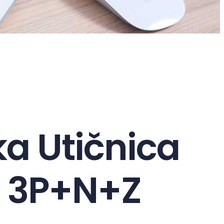
ka Utičnica
A 3P+N+Z