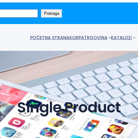
Pretraga
POČETNA STRANA
KORPA
TRGOVINA
KATALOZI
Single Product