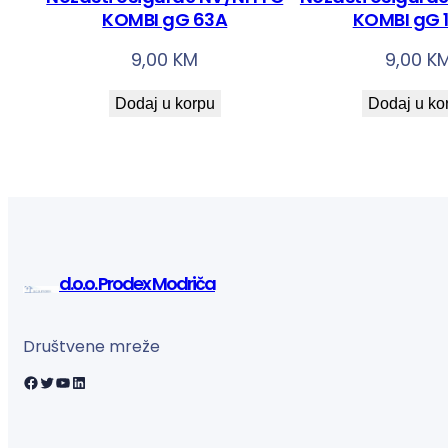
KOMBI gG 63A
KOMBI gG 
9,00
KM
9,00
K
Dodaj u korpu
Dodaj u ko
d.o.o. Prodex Modriča
Društvene mreže
Facebook
Twitter
YouTube
LinkedIn