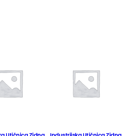
ka Utičnica Zidna
Industrijska Utičnica Zidna