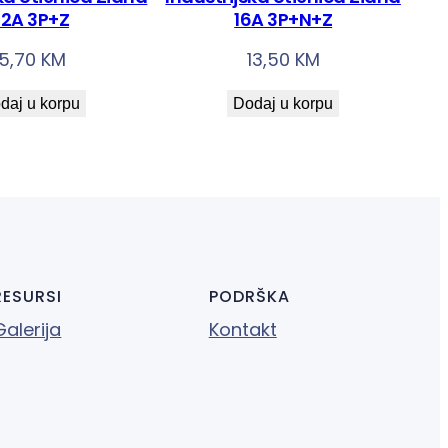
2A 3P+Z
16A 3P+N+Z
15,70
KM
13,50
KM
daj u korpu
Dodaj u korpu
RESURSI
PODRŠKA
Galerija
Kontakt