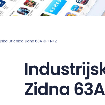
ijska Utičnica Zidna 63A 3P+N+Z
Industrijs
Zidna 63