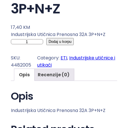
3P+N+Z
17,40
KM
Industrijska Utičnica Prenosna 32A 3P+N+Z
I
Dodaj u korpu
n
d
SKU:
Category:
ETI
, 
Industrijske utičnice i
u
4482005
utikači
s
Opis
Recenzije (0)
t
r
i
Opis
j
s
Industrijska Utičnica Prenosna 32A 3P+N+Z
k
a
U