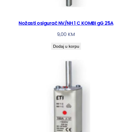
Nožasti osigurač NV/NH 1 C KOMBI gG 25A
9,00
KM
Dodaj u korpu