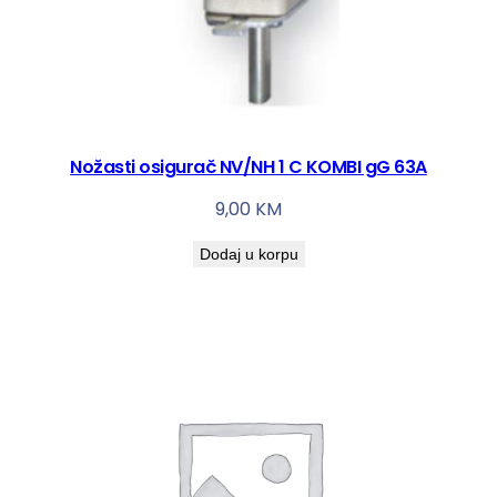
Nožasti osigurač NV/NH 1 C KOMBI gG 63A
9,00
KM
Dodaj u korpu