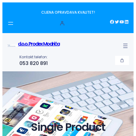
Idi
CIJENA OPRAVDAVA KVALITET!
na
sadržaj
Facebook
Twitter
YouTube
LinkedIn
d.o.o. Prodex Modriča
Kontakt telefon:
053 820 891
Single Product