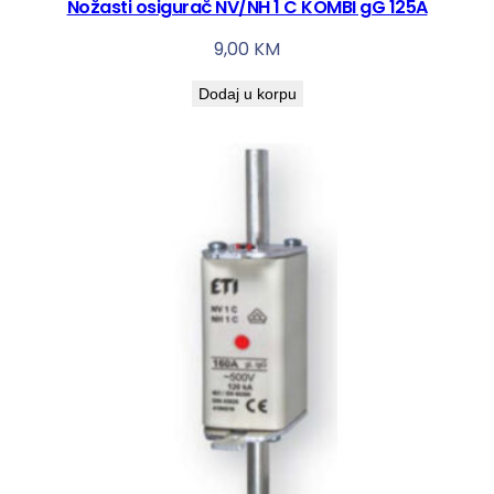
Nožasti osigurač NV/NH 1 C KOMBI gG 125A
3
9,00
KM
P
+
Dodaj u korpu
N
+
Z
k
o
l
i
č
i
n
a