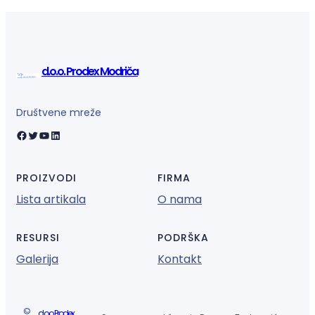
d.o.o. Prodex Modriča
Društvene mreže
Facebook
Twitter
YouTube
LinkedIn
PROIZVODI
FIRMA
Lista artikala
O nama
RESURSI
PODRŠKA
Galerija
Kontakt
©
d.o.o. Prodex