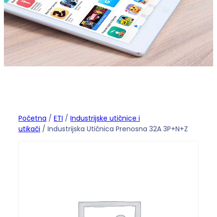
Početna
/
ETI
/
Industrijske utičnice i
utikači
/ Industrijska Utičnica Prenosna 32A 3P+N+Z