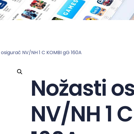
i osigurač NV/NH 1 C KOMBI gG 160A
Nožasti o
NV/NH 1 