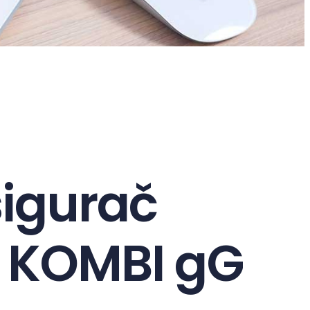
sigurač
C KOMBI gG