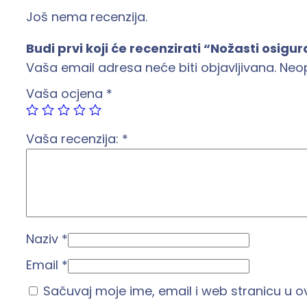
Još nema recenzija.
Budi prvi koji će recenzirati “Nožasti osig
Vaša email adresa neće biti objavljivana.
Neo
Vaša ocjena
*
Vaša recenzija:
*
Naziv
*
Email
*
Sačuvaj moje ime, email i web stranicu u