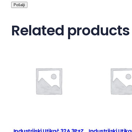
Related products
Industrijski Utikač 32A 3P+Z
Industrijski Utik