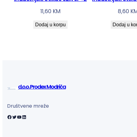
11,60
KM
8,60
K
Dodaj u korpu
Dodaj u ko
d.o.o. Prodex Modriča
Društvene mreže
Facebook
Twitter
YouTube
LinkedIn