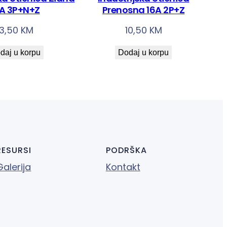
6A 3P+N+Z
Prenosna 16A 2P+Z
13,50
KM
10,50
KM
daj u korpu
Dodaj u korpu
RESURSI
PODRŠKA
Galerija
Kontakt