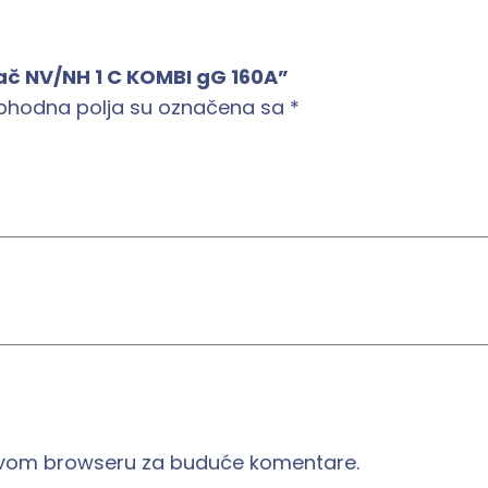
r
a
urač NV/NH 1 C KOMBI gG 160A”
č
phodna polja su označena sa
*
N
V
/
N
H
1
C
K
O
M
B
I
 ovom browseru za buduće komentare.
g