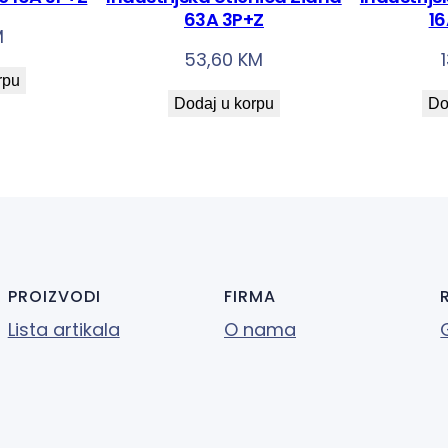
63A 3P+Z
1
M
53,60
KM
rpu
Dodaj u korpu
Do
PROIZVODI
FIRMA
Lista artikala
O nama