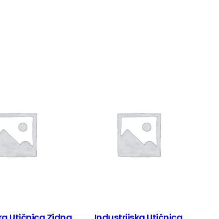
ka Utičnica Zidna
Industrijska Utičnica