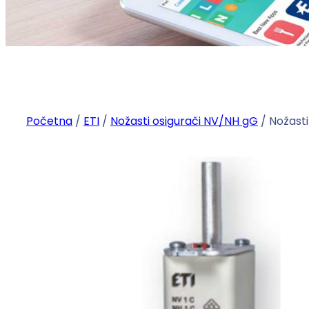
Početna
/
ETI
/
Nožasti osigurači NV/NH gG
/ Nožast