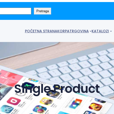
Pretraga
POČETNA STRANA
KORPA
TRGOVINA
KATALOZI
Single Product