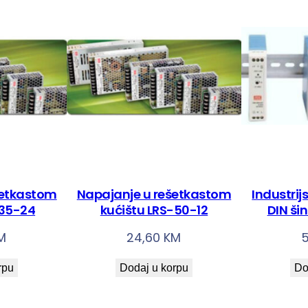
L
P
V
-
3
5
-
1
2
k
šetkastom
Napajanje u rešetkastom
Industrij
o
-35-24
kućištu LRS-50-12
DIN ši
l
M
24,60
KM
i
č
rpu
Dodaj u korpu
Do
i
n