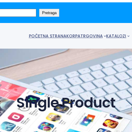
Pretraga
POČETNA STRANA
KORPA
TRGOVINA
KATALOZI
Single Product