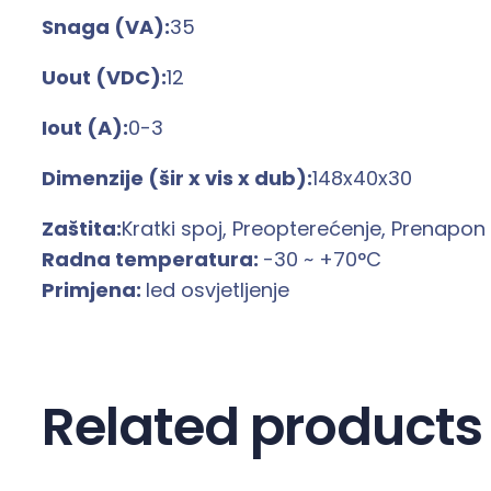
Snaga (VA):
35
Uout (VDC):
12
Iout (A):
0-3
Dimenzije (šir x vis x dub):
148x40x30
Zaštita:
Kratki spoj, Preopterećenje, Prenapon
Radna temperatura:
-30 ~ +70°C
Primjena:
led osvjetljenje
Related products