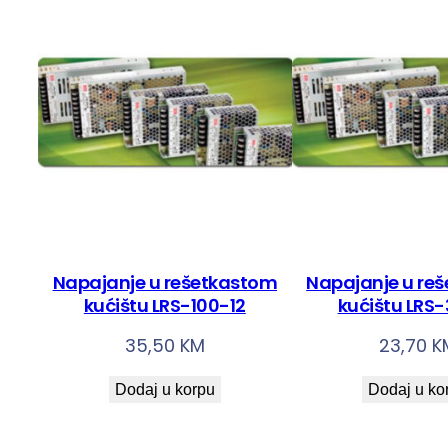
Napajanje u rešetkastom
Napajanje u re
kućištu LRS-100-12
kućištu LRS
35,50
KM
23,70
K
Dodaj u korpu
Dodaj u ko