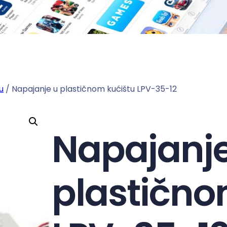
u
/ Napajanje u plastičnom kućištu LPV-35-12
Napajanje
plastično