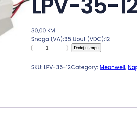
LPV-35-1
30,00
KM
Snaga (VA):35 Uout (VDC):12
N
Dodaj u korpu
a
p
SKU:
LPV-35-12
Category:
Meanwell
, 
Nap
a
j
a
n
j
e
u
p