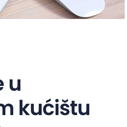
 u
m kućištu