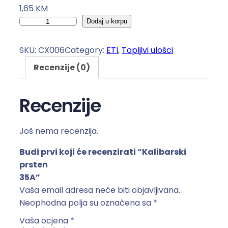
1,65
KM
K
Dodaj u korpu
a
l
SKU:
CX006
Category:
ETI
, 
Topljivi ulošci
i
Recenzije (0)
b
a
r
Recenzije
s
k
Još nema recenzija.
i
p
Budi prvi koji će recenzirati “Kalibarski
r
prsten
s
35A”
t
Vaša email adresa neće biti objavljivana.
e
Neophodna polja su označena sa
*
n
Vaša ocjena
*
3