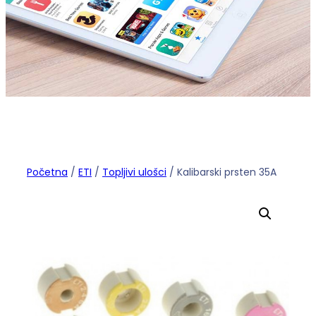
Početna
/
ETI
/
Topljivi ulošci
/ Kalibarski prsten 35A