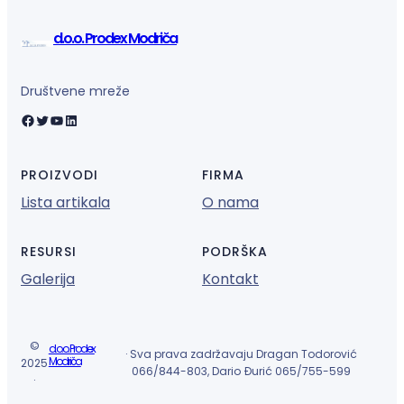
d.o.o. Prodex Modriča
Društvene mreže
Facebook
Twitter
YouTube
LinkedIn
PROIZVODI
FIRMA
Lista artikala
O nama
RESURSI
PODRŠKA
Galerija
Kontakt
©
d.o.o. Prodex
· Sva prava zadržavaju Dragan Todorović
Modriča
2025
066/844-803, Dario Đurić 065/755-599
·