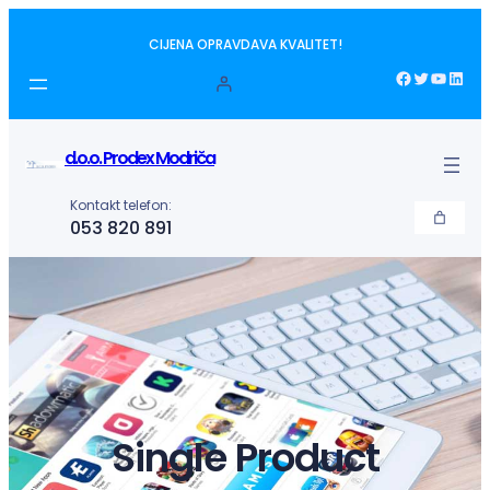
Idi
CIJENA OPRAVDAVA KVALITET!
na
sadržaj
Facebook
Twitter
YouTube
LinkedIn
d.o.o. Prodex Modriča
Kontakt telefon:
053 820 891
Single Product