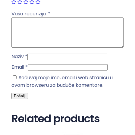
5
A
Vaša recenzija:
*
k
o
l
i
č
Naziv
*
i
n
Email
*
a
Sačuvaj moje ime, email i web stranicu u
ovom browseru za buduće komentare.
Related products