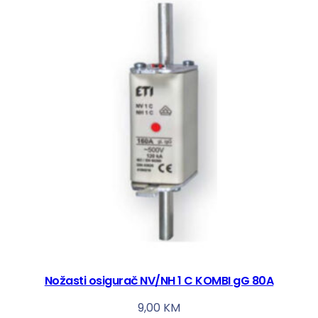
Nožasti osigurač NV/NH 1 C KOMBI gG 80A
9,00
KM