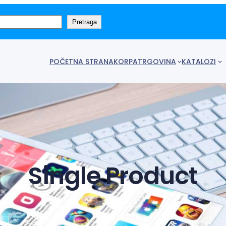
Pretraga
POČETNA STRANA
KORPA
TRGOVINA
KATALOZI
Single Product