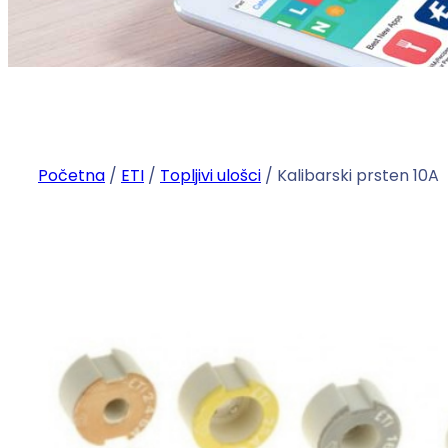
Početna
/
ETI
/
Topljivi ulošci
/ Kalibarski prsten 10A