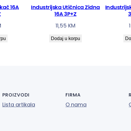
ikač 16A
Industrijska Utičnica Zidna
Industrijs
Z
16A 3P+Z
3
M
11,55
KM
rpu
Dodaj u korpu
Do
PROIZVODI
FIRMA
Lista artikala
O nama