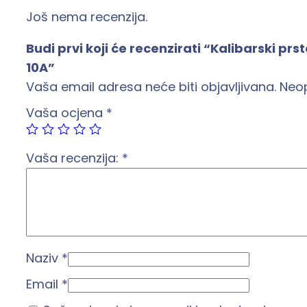
Još nema recenzija.
Budi prvi koji će recenzirati “Kalibarski prs
10A”
Vaša email adresa neće biti objavljivana.
Neo
Vaša ocjena
*
Vaša recenzija:
*
Naziv
*
Email
*