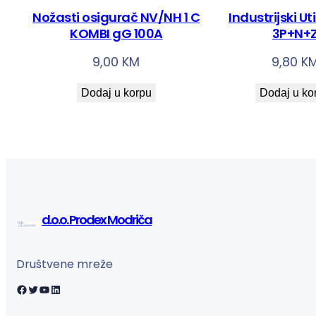
Nožasti osigurač NV/NH 1 C
Industrijski Ut
KOMBI gG 100A
3P+N+
9,00
KM
9,80
K
Dodaj u korpu
Dodaj u ko
d.o.o. Prodex Modriča
Društvene mreže
Facebook
Twitter
YouTube
LinkedIn