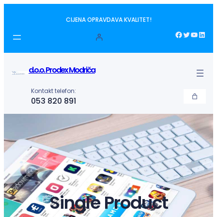
Idi
CIJENA OPRAVDAVA KVALITET!
na
sadržaj
Facebook
Twitter
YouTube
LinkedIn
d.o.o. Prodex Modriča
Kontakt telefon:
053 820 891
Single Product