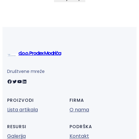
d.o.o. Prodex Modriča
Društvene mreže
Facebook
Twitter
YouTube
LinkedIn
PROIZVODI
FIRMA
Lista artikala
O nama
RESURSI
PODRŠKA
Galerija
Kontakt