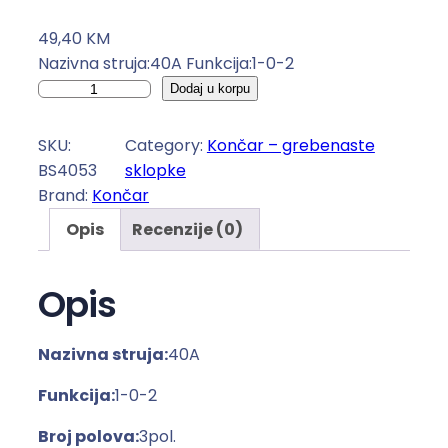
49,40
KM
Nazivna struja:40A Funkcija:1-0-2
G
Dodaj u korpu
r
e
SKU:
Category:
Končar – grebenaste
b
BS4053
sklopke
e
Brand:
Končar
n
Opis
Recenzije (0)
a
s
t
Opis
a
s
Nazivna struja:
40A
k
l
Funkcija:
1-0-2
o
Broj polova:
3pol.
p