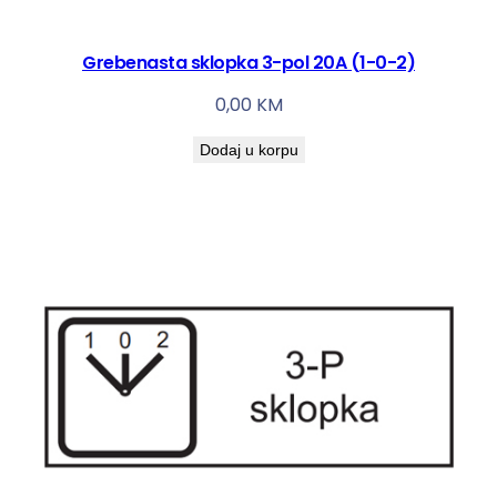
o
l
Grebenasta sklopka 3-pol 20A (1-0-2)
i
č
0,00
KM
i
Dodaj u korpu
n
a