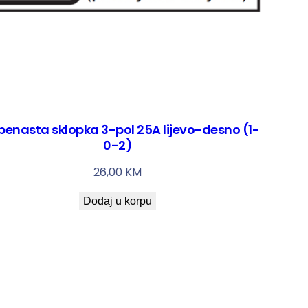
benasta sklopka 3-pol 25A lijevo-desno (1-
0-2)
26,00
KM
Dodaj u korpu