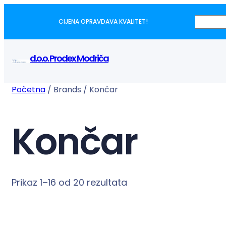
P
CIJENA OPRAVDAVA KVALITET!
r
e
d.o.o. Prodex Modriča
t
r
Početna
/ Brands / Končar
a
g
a
Končar
Prikaz 1–16 od 20 rezultata