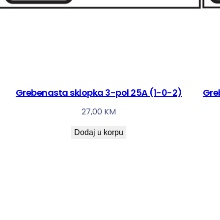
Grebenasta sklopka 3-pol 25A (1-0-2)
Gre
27,00
KM
Dodaj u korpu