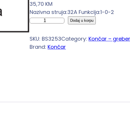
35,70
KM
Nazivna struja:32A Funkcija:1-0-2
G
Dodaj u korpu
r
e
SKU:
BS3253
Category:
Končar – grebe
b
Brand:
Končar
e
n
a
s
t
a
s
k
l
o