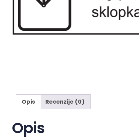
Opis
Recenzije (0)
Opis