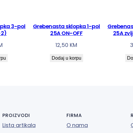
2
)
k
pka 3-pol
Grebenasta sklopka 1-pol
Grebenas
o
-2)
25A ON-OFF
25A zv
l
M
12,50
KM
i
č
rpu
Dodaj u korpu
Do
i
n
a
PROIZVODI
FIRMA
Lista artikala
O nama