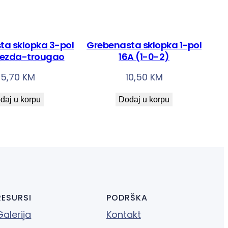
ta sklopka 3-pol
Grebenasta sklopka 1-pol
ijezda-trougao
16A (1-0-2)
35,70
KM
10,50
KM
daj u korpu
Dodaj u korpu
RESURSI
PODRŠKA
Galerija
Kontakt