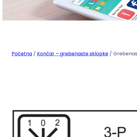
Početna
/
Končar – grebenaste sklopke
/ Grebenast