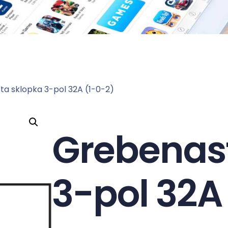
a sklopka 3-pol 32A (1-0-2)
Grebenas
3-pol 32A