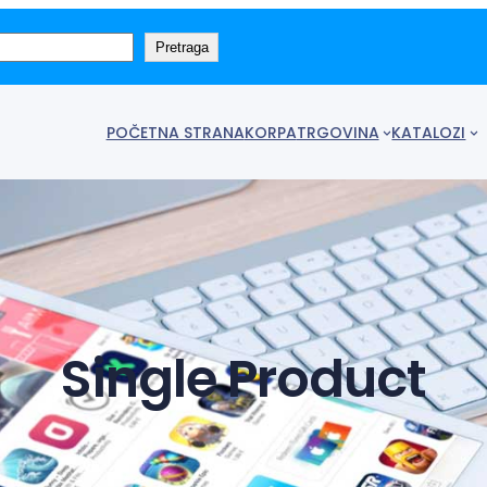
Pretraga
POČETNA STRANA
KORPA
TRGOVINA
KATALOZI
Single Product