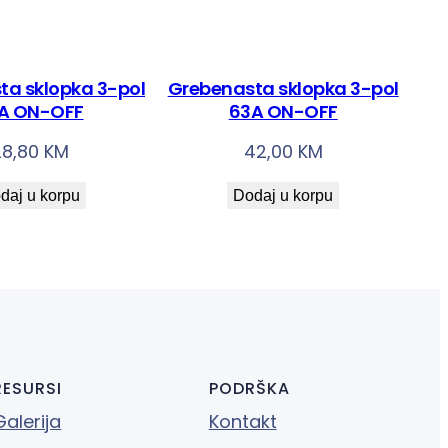
ta sklopka 3-pol
Grebenasta sklopka 3-pol
A ON-OFF
63A ON-OFF
28,80
KM
42,00
KM
daj u korpu
Dodaj u korpu
RESURSI
PODRŠKA
Galerija
Kontakt