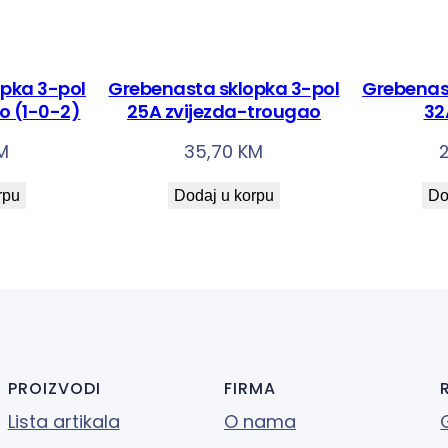
i
j
e
pka 3-pol
Grebenasta sklopka 3-pol
Grebenas
z
o (1-0-2)
25A zvijezda-trougao
32
d
M
35,70
KM
a
-
rpu
Dodaj u korpu
Do
t
r
o
u
g
a
o
PROIZVODI
FIRMA
k
Lista artikala
O nama
o