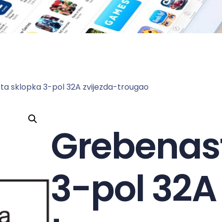
a sklopka 3-pol 32A zvijezda-trougao
Grebenas
3-pol 32A