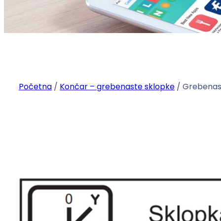
Početna
/
Končar – grebenaste sklopke
/ Grebenast