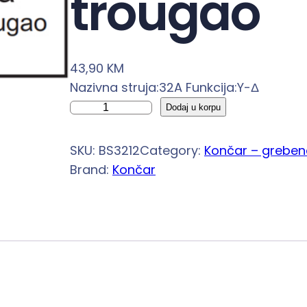
trougao
43,90
KM
Nazivna struja:32A Funkcija:Y-Δ
G
Dodaj u korpu
r
e
SKU:
BS3212
Category:
Končar – greben
b
Brand:
Končar
e
n
a
s
t
a
s