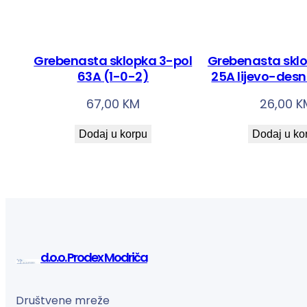
Grebenasta sklopka 3-pol
Grebenasta sklo
63A (1-0-2)
25A lijevo-desn
67,00
KM
26,00
K
Dodaj u korpu
Dodaj u ko
d.o.o. Prodex Modriča
Društvene mreže