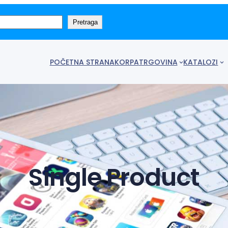
Pretraga
POČETNA STRANA
KORPA
TRGOVINA
KATALOZI
Single Product