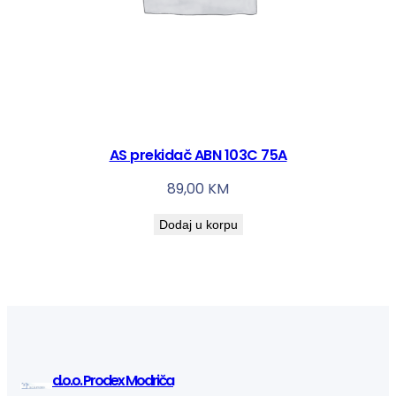
AS prekidač ABN 103C 75A
89,00
KM
Dodaj u korpu
d.o.o. Prodex Modriča