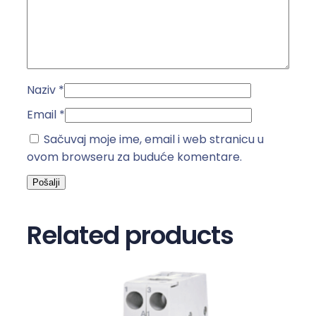
0
A
F
M
U
Naziv
*
k
o
Email
*
l
Sačuvaj moje ime, email i web stranicu u
i
ovom browseru za buduće komentare.
č
i
n
a
Related products