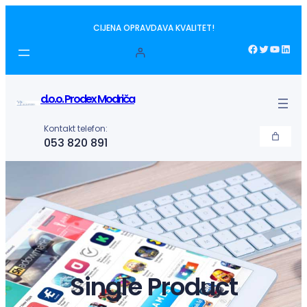
Idi
CIJENA OPRAVDAVA KVALITET!
na
sadržaj
Facebook
Twitter
YouTube
LinkedIn
d.o.o. Prodex Modriča
Kontakt telefon:
053 820 891
Single Product