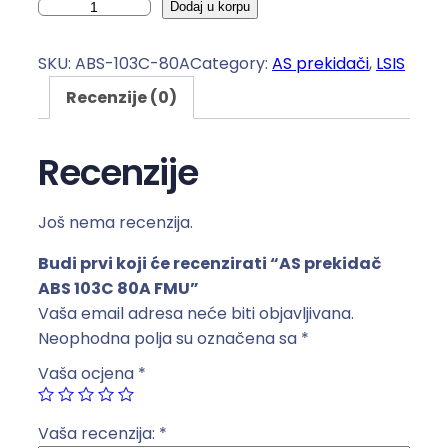
A
Dodaj u korpu
S
p
SKU:
ABS-103C-80A
Category:
AS prekidači
, 
LSIS
r
Recenzije (0)
e
k
i
Recenzije
d
a
Još nema recenzija.
č
A
Budi prvi koji će recenzirati “AS prekidač
B
ABS 103C 80A FMU”
S
Vaša email adresa neće biti objavljivana.
1
Neophodna polja su označena sa
*
0
Vaša ocjena
*
3
C
8
Vaša recenzija:
*