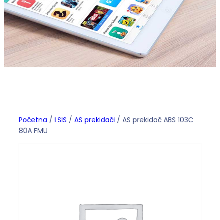
Početna
/
LSIS
/
AS prekidači
/ AS prekidač ABS 103C
80A FMU