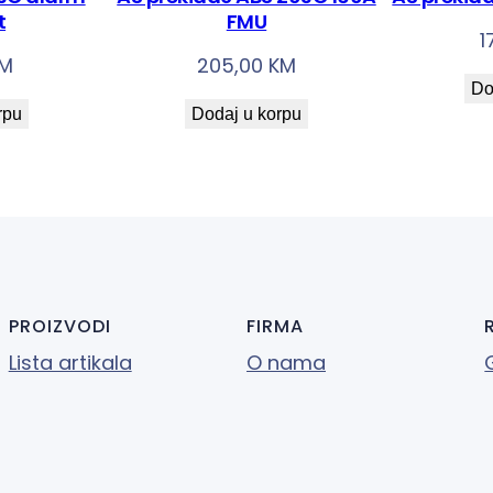
c
t
FMU
1
2
M
205,00
KM
5
Do
A
rpu
Dodaj u korpu
2
3
0
V
A
C
k
PROIZVODI
FIRMA
o
Lista artikala
O nama
l
i
č
i