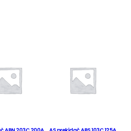
ač ABN 203C 200A
AS prekidač ABS 103C 125A