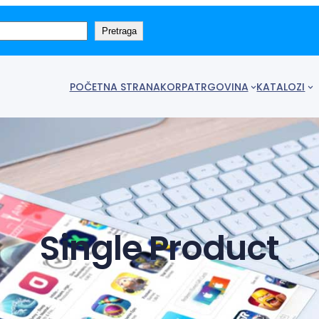
Pretraga
POČETNA STRANA
KORPA
TRGOVINA
KATALOZI
Single Product