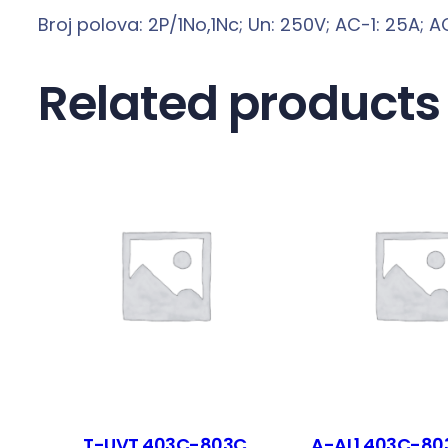
Broj polova: 2P/1No,1Nc; Un: 250V; AC-1: 25A; A
Related products
T-UVT 403C-803C
A-AL1 403C-80