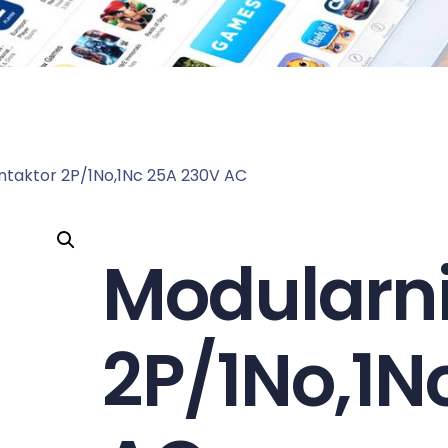
ntaktor 2P/1No,1Nc 25A 230V AC
Modularni
2P/1No,1N