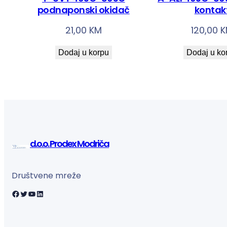
podnaponski okidač
kontak
21,00
KM
120,00
K
Dodaj u korpu
Dodaj u ko
d.o.o. Prodex Modriča
Društvene mreže
Facebook
Twitter
YouTube
LinkedIn