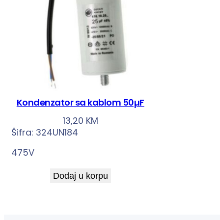
Kondenzator sa kablom 50µF
13,20
KM
Šifra:
324UN184
475V
Dodaj u korpu