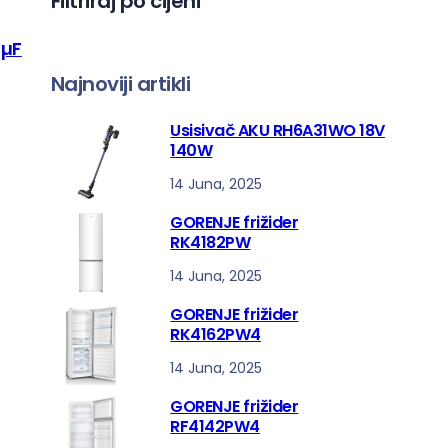
Filtriraj po cijeni
a
4µF
Najnoviji artikli
Usisivač AKU RH6A31WO 18V
140W
14 Juna, 2025
GORENJE frižider
RK4182PW
14 Juna, 2025
GORENJE frižider
RK4162PW4
14 Juna, 2025
GORENJE frižider
RF4142PW4