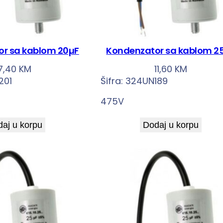
r sa kablom 20µF
Kondenzator sa kablom 2
7,40
KM
11,60
KM
201
Šifra:
324UN189
475V
aj u korpu
Dodaj u korpu