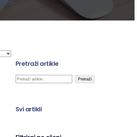
ablom
Pretraži artikle
P
Pretraži
r
e
t
Svi artikli
r
a
g