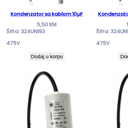
Kondenzator sa kablom 10µF
Kondenzato
5,50
KM
Šifra:
324UN193
Šifra:
324UN
475V
475V
Dodaj u korpu
Dod