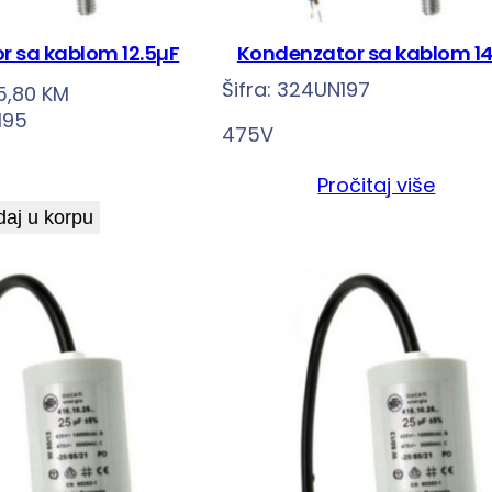
r sa kablom 12.5µF
Kondenzator sa kablom 1
Šifra:
324UN197
5,80
KM
195
475V
Pročitaj više
aj u korpu