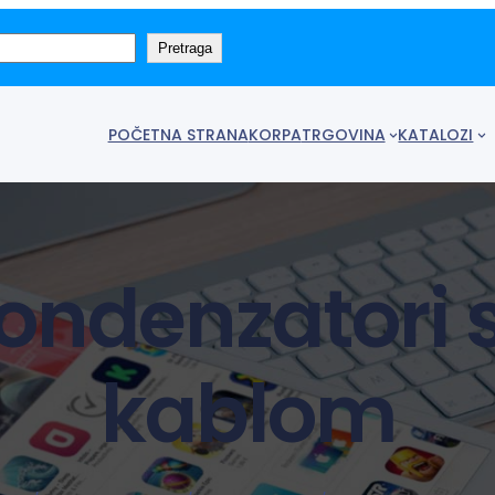
Pretraga
POČETNA STRANA
KORPA
TRGOVINA
KATALOZI
ondenzatori 
kablom