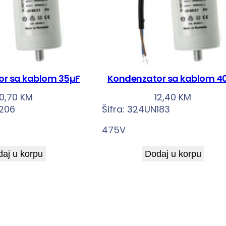
r sa kablom 35µF
Kondenzator sa kablom 4
10,70
KM
12,40
KM
206
Šifra:
324UN183
475V
aj u korpu
Dodaj u korpu