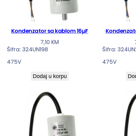
Kondenzator sa kablom 16µF
Kondenzato
7,10
KM
Šifra:
324UN198
Šifra:
324UN
475V
475V
Dodaj u korpu
Dod