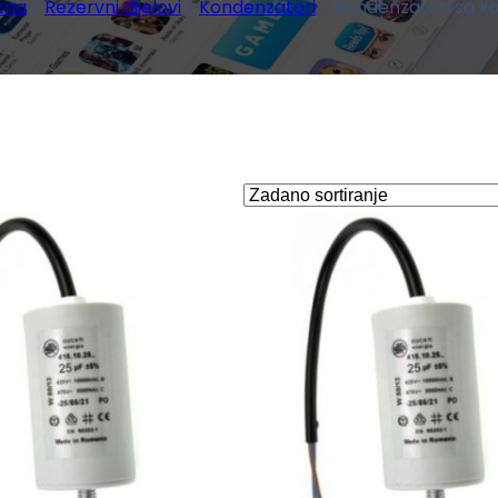
tna
/
Rezervni dijelovi
/
Kondenzatori
/ Kondenzatori sa k