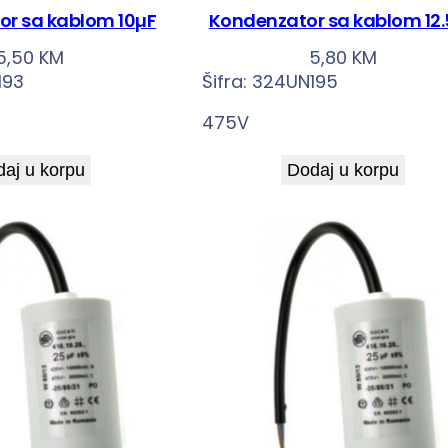
r sa kablom 10µF
Kondenzator sa kablom 12
5,50
KM
5,80
KM
193
Šifra:
324UN195
475V
aj u korpu
Dodaj u korpu