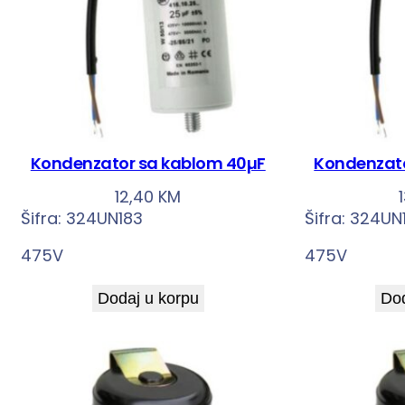
Kondenzator sa kablom 40µF
Kondenzato
12,40
KM
Šifra:
324UN183
Šifra:
324UN
475V
475V
Dodaj u korpu
Dod