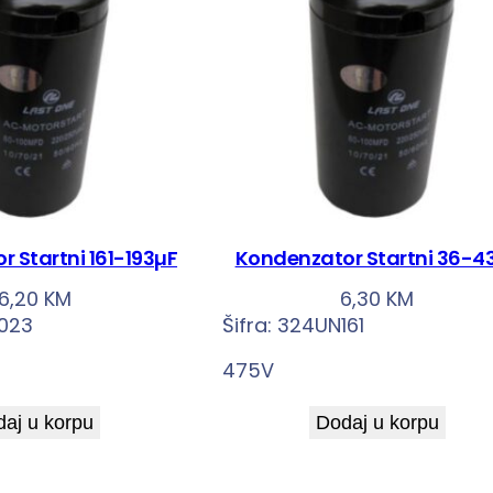
 Startni 161-193µF
Kondenzator Startni 36-4
16,20
KM
6,30
KM
023
Šifra:
324UN161
475V
aj u korpu
Dodaj u korpu