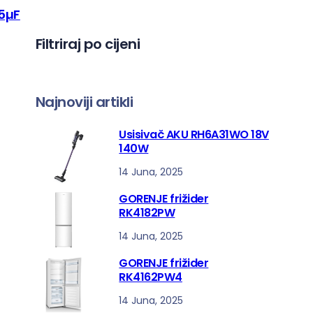
p
r
r
a
r
o
o
.5µF
o
i
i
i
z
z
Filtriraj po cijeni
z
v
v
v
o
o
o
d
d
d
a
a
a
Najnoviji artikli
Usisivač AKU RH6A31WO 18V
140W
14 Juna, 2025
GORENJE frižider
RK4182PW
14 Juna, 2025
GORENJE frižider
RK4162PW4
14 Juna, 2025