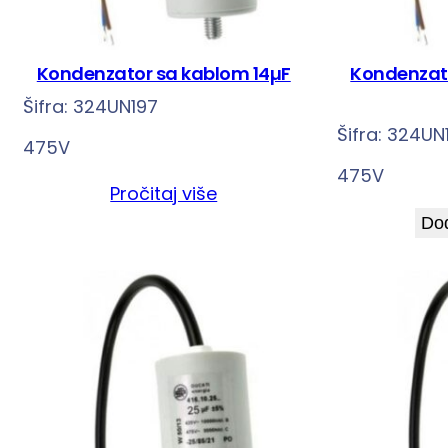
Kondenzator sa kablom 14µF
Kondenzato
Šifra:
324UN197
Šifra:
324UN
475V
475V
Pročitaj više
Dod