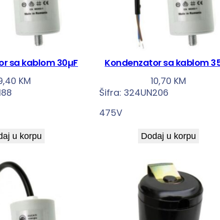
r sa kablom 30µF
Kondenzator sa kablom 3
9,40
KM
10,70
KM
188
Šifra:
324UN206
475V
aj u korpu
Dodaj u korpu