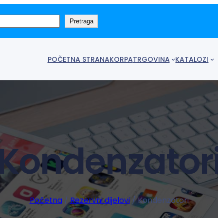
Pretraga
POČETNA STRANA
KORPA
TRGOVINA
KATALOZI
Kondenzator
Početna
/
Rezervni dijelovi
/ Kondenzatori