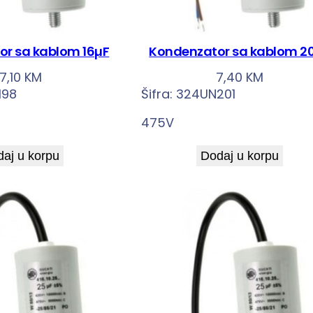
r sa kablom 16µF
Kondenzator sa kablom 2
7,10
KM
7,40
KM
198
Šifra:
324UN201
475V
aj u korpu
Dodaj u korpu