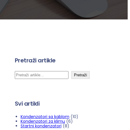
Pretraži artikle
P
Pretraži
r
e
t
Svi artikli
r
a
1
Kondenzatori sa kablom
10
6
0
Kondenzatori za klimu
6
g
8
p
p
Startni kondenzatori
8