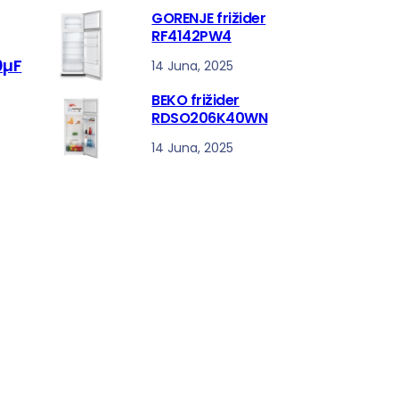
GORENJE frižider
RF4142PW4
0µF
14 Juna, 2025
BEKO frižider
RDSO206K40WN
14 Juna, 2025