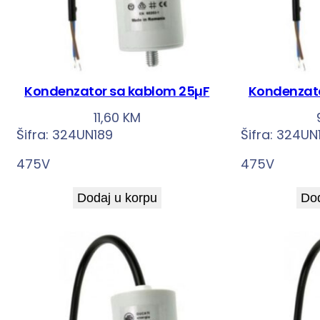
Kondenzator sa kablom 25µF
Kondenzato
11,60
KM
Šifra:
324UN189
Šifra:
324UN
475V
475V
Dodaj u korpu
Dod