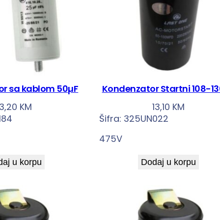
r sa kablom 50µF
Kondenzator Startni 108-1
13,20
KM
13,10
KM
184
Šifra:
325UN022
475V
aj u korpu
Dodaj u korpu