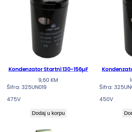
Kondenzator Startni 130-156µF
Kondenzator
9,60
KM
Šifra:
325UN019
Šifra:
325UN
475V
450V
Dodaj u korpu
Dod