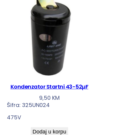
Kondenzator Startni 43-52µF
9,50
KM
Šifra:
325UN024
475V
Dodaj u korpu