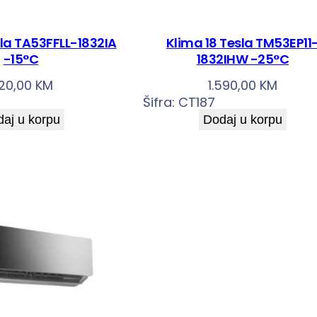
sla TA53FFLL-1832IA
Klima 18 Tesla TM53EP11
-15°C
1832IHW -25°C
.120,00
KM
1.590,00
KM
Šifra:
CT187
aj u korpu
Dodaj u korpu