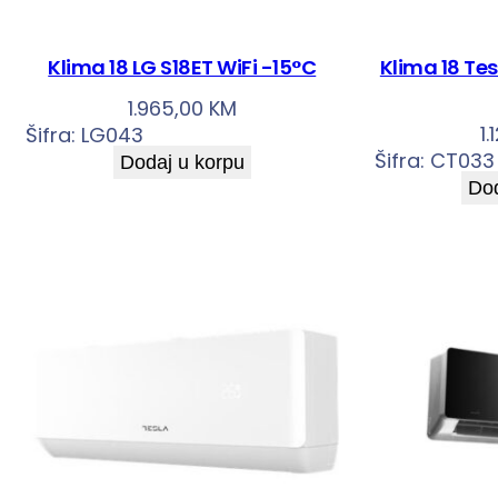
Klima 18 LG S18ET WiFi -15°C
Klima 18 Te
1.965,00
KM
1
Šifra:
LG043
Šifra:
CT033
Dodaj u korpu
Dod