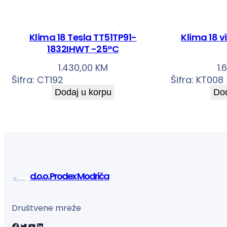
Klima 18 Tesla TT51TP91-
Klima 18 
1832IHWT -25°C
1.430,00
KM
1.
Šifra:
CT192
Šifra:
KT008
Dodaj u korpu
Dod
d.o.o. Prodex Modriča
Društvene mreže
Facebook
Twitter
YouTube
LinkedIn