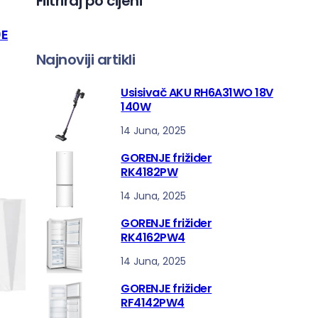
Filtriraj po cijeni
a
0E
Najnoviji artikli
Usisivač AKU RH6A31WO 18V
140W
14 Juna, 2025
GORENJE frižider
RK4182PW
14 Juna, 2025
GORENJE frižider
RK4162PW4
14 Juna, 2025
GORENJE frižider
RF4142PW4