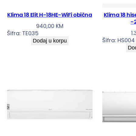
Klima 18 Elit H-18HE-WiFi obična
Klima 18 h
-
940,00
KM
1
Šifra:
TE035
Šifra:
HS004
Dodaj u korpu
Dod