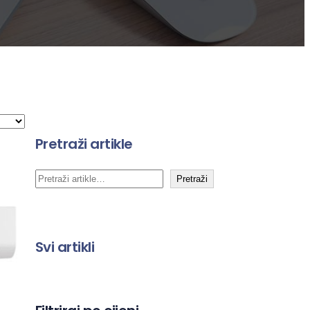
Pretraži artikle
P
Pretraži
r
e
t
Svi artikli
r
a
g