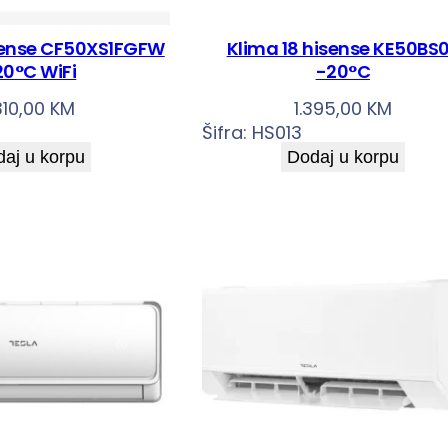
isense CF50XS1FGFW
Klima 18 hisense KE50BS
20°C WiFi
-20°C
.310,00
KM
1.395,00
KM
Šifra:
HS013
aj u korpu
Dodaj u korpu