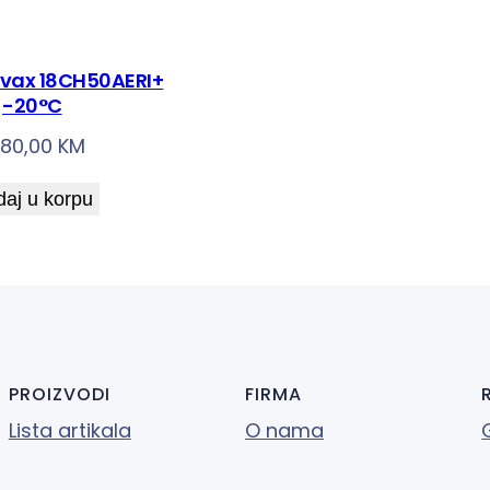
vivax 18CH50AERI+
-20°C
680,00
KM
aj u korpu
PROIZVODI
FIRMA
Lista artikala
O nama