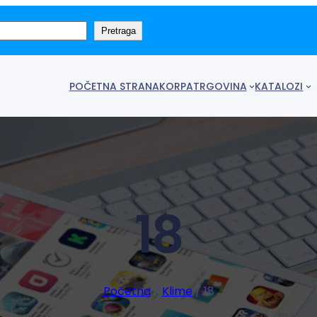
Pretraga
POČETNA STRANA
KORPA
TRGOVINA
KATALOZI
18
Početna
/
Klime
/ 18