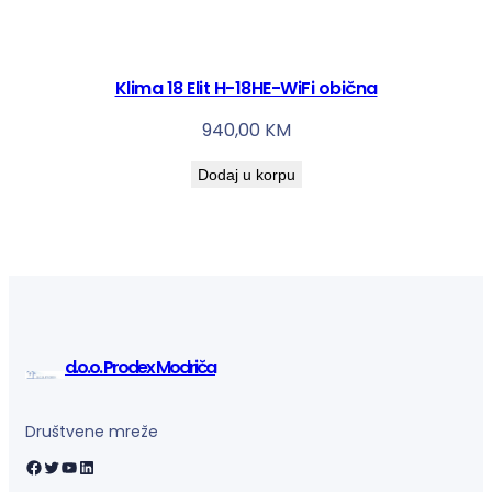
Klima 18 Elit H-18HE-WiFi obična
940,00
KM
Dodaj u korpu
d.o.o. Prodex Modriča
Društvene mreže
Facebook
Twitter
YouTube
LinkedIn