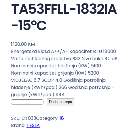
TA53FFLL-1832IA
-15°C
1.120,00
KM
Energetska klasa A++/A+ Kapacitet BTU 18000
Vrsta rashladnog sredstva R32 Nivo buke 40 dB
Nominalni kapacitet hlađenja (KW) 5100
Nominalni kapacitet grijanja (KW) 5200
VIDJELAC 6,7 SCOP 4.0 Godišnja potrošnja –
hlađenje (kWh/god.) 266 Godišnja potrošnja –
grijanje (kWh/god.) 1144
K
Dodaj u korpu
l
i
SKU:
CT033
Category:
18
m
Brand:
TESLA