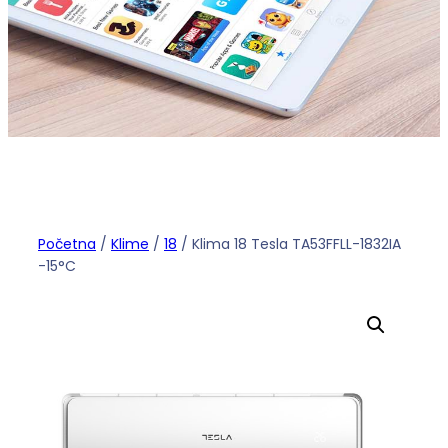
Početna
/
Klime
/
18
/ Klima 18 Tesla TA53FFLL-1832IA
-15°C