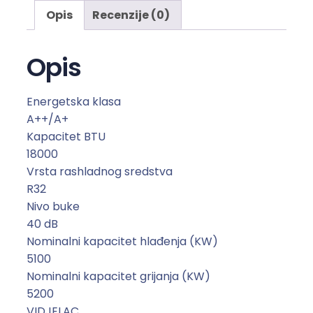
a
Opis
Recenzije (0)
1
8
T
Opis
e
s
Energetska klasa
l
A++/A+
a
Kapacitet BTU
T
18000
A
Vrsta rashladnog sredstva
5
R32
3
Nivo buke
F
40 dB
F
Nominalni kapacitet hlađenja (KW)
L
5100
L
Nominalni kapacitet grijanja (KW)
-
5200
1
VIDJELAC