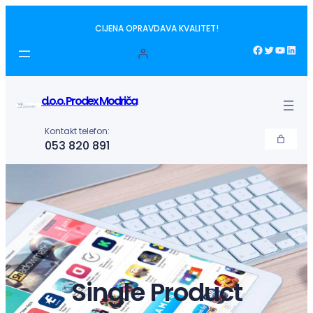
Idi
CIJENA OPRAVDAVA KVALITET!
na
sadržaj
Facebook
Twitter
YouTube
LinkedIn
d.o.o. Prodex Modriča
Kontakt telefon:
053 820 891
Single Product