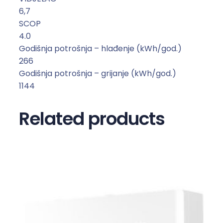
8
6,7
3
SCOP
2
4.0
I
Godišnja potrošnja – hlađenje (kWh/god.)
A
266
-
Godišnja potrošnja – grijanje (kWh/god.)
1
1144
5
°
Related products
C
k
o
l
i
č
i
n
a