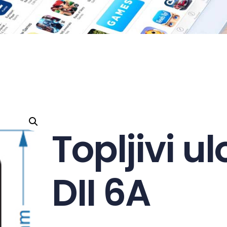
Topljivi u
DII 6A