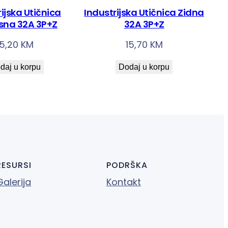
ijska Utičnica
Industrijska Utičnica Zidna
sna 32A 3P+Z
32A 3P+Z
15,20
KM
15,70
KM
daj u korpu
Dodaj u korpu
RESURSI
PODRŠKA
Galerija
Kontakt