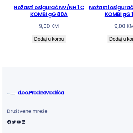
Nožasti osigurač NV/NH 1 C
Nožasti osigurač
KOMBI gG 80A
KOMBI gG 
9,00
KM
9,00
K
Dodaj u korpu
Dodaj u ko
d.o.o. Prodex Modriča
Društvene mreže
Facebook
Twitter
YouTube
LinkedIn