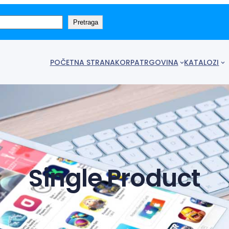
Pretraga
POČETNA STRANA
KORPA
TRGOVINA
KATALOZI
Single Product