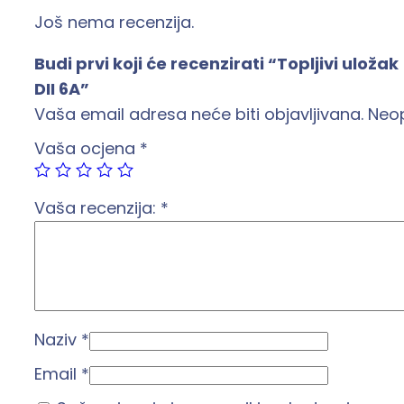
Još nema recenzija.
Budi prvi koji će recenzirati “Topljivi uložak
DII 6A”
Vaša email adresa neće biti objavljivana.
Neo
Vaša ocjena
*
Vaša recenzija:
*
Naziv
*
Email
*