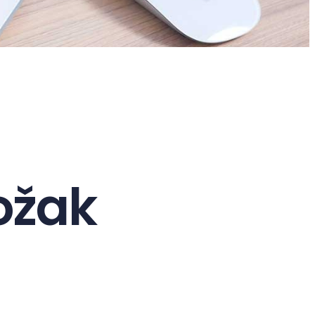
ložak