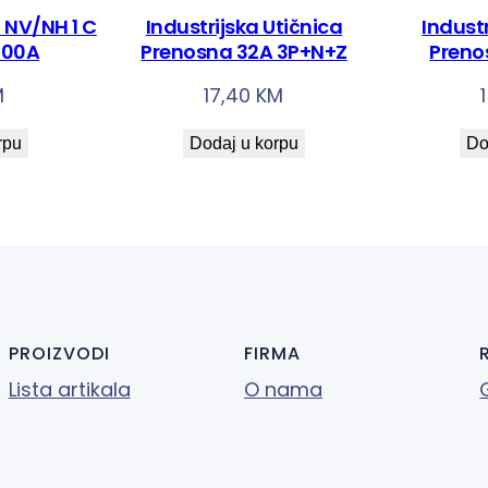
 NV/NH 1 C
Industrijska Utičnica
Industr
100A
Prenosna 32A 3P+N+Z
Preno
M
17,40
KM
rpu
Dodaj u korpu
Do
PROIZVODI
FIRMA
Lista artikala
O nama