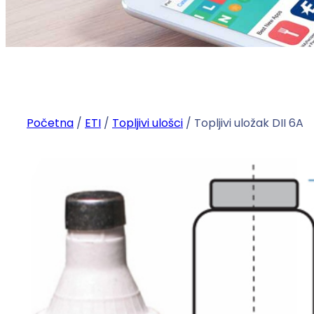
Početna
/
ETI
/
Topljivi ulošci
/ Topljivi uložak DII 6A