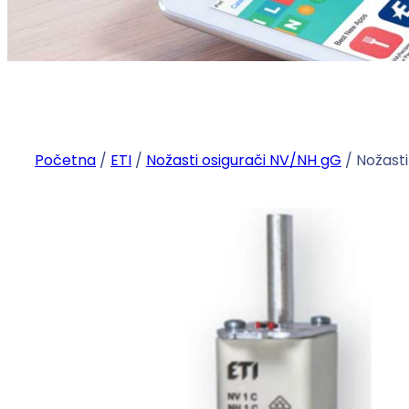
Početna
/
ETI
/
Nožasti osigurači NV/NH gG
/ Nožast