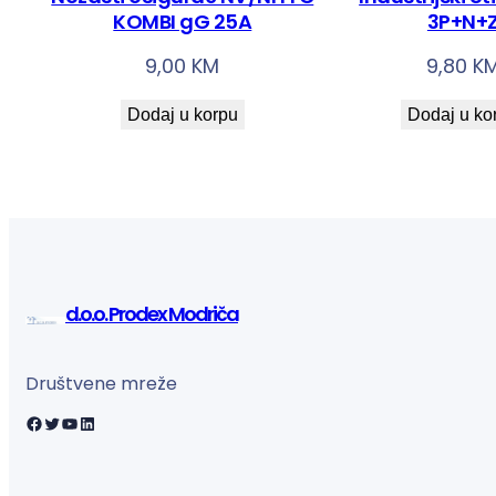
KOMBI gG 25A
3P+N+
9,00
KM
9,80
K
Dodaj u korpu
Dodaj u ko
d.o.o. Prodex Modriča
Društvene mreže
Facebook
Twitter
YouTube
LinkedIn