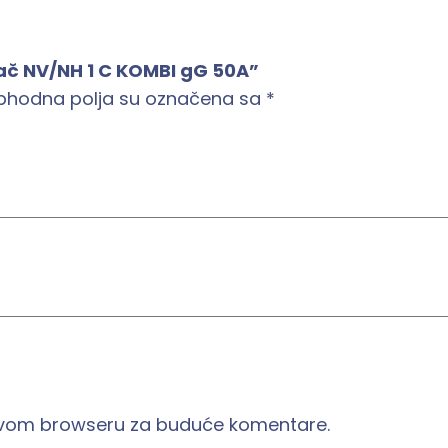
r
a
urač NV/NH 1 C KOMBI gG 50A”
č
phodna polja su označena sa
*
N
V
/
N
H
1
C
K
O
M
B
I
 ovom browseru za buduće komentare.
g