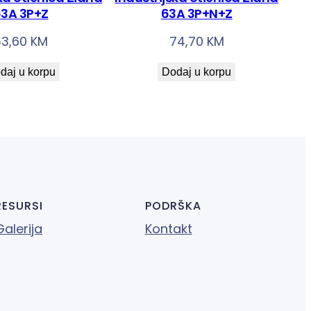
3A 3P+Z
63A 3P+N+Z
53,60
KM
74,70
KM
daj u korpu
Dodaj u korpu
RESURSI
PODRŠKA
Galerija
Kontakt