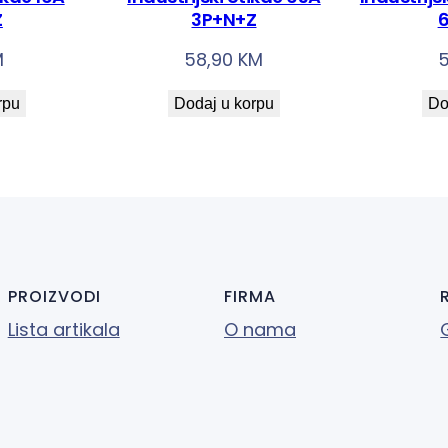
Z
3P+N+Z
6
M
58,90
KM
rpu
Dodaj u korpu
Do
PROIZVODI
FIRMA
Lista artikala
O nama