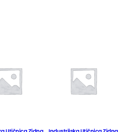
ka Utičnica Zidna
Industrijska Utičnica Zidna