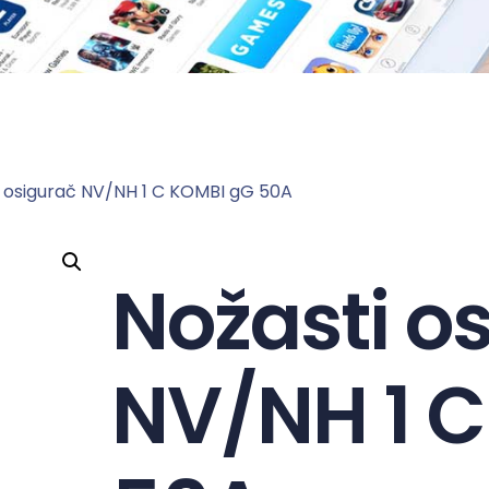
i osigurač NV/NH 1 C KOMBI gG 50A
Nožasti o
NV/NH 1 