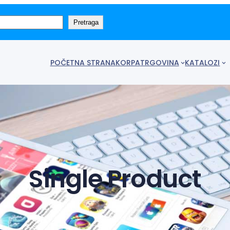
Pretraga
POČETNA STRANA
KORPA
TRGOVINA
KATALOZI
Single Product