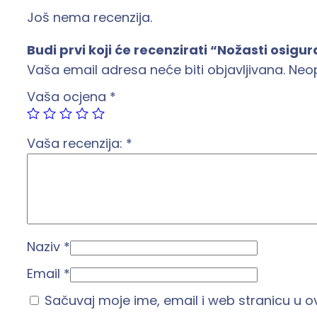
Još nema recenzija.
Budi prvi koji će recenzirati “Nožasti osig
Vaša email adresa neće biti objavljivana.
Neo
Vaša ocjena
*
Vaša recenzija:
*
Naziv
*
Email
*
Sačuvaj moje ime, email i web stranicu u