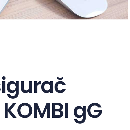
sigurač
C KOMBI gG