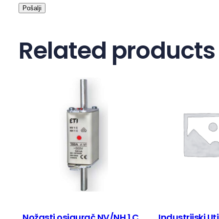
Related products
Nožasti osigurač NV/NH 1 C
Industrijski Ut