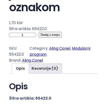
oznakom
1,70
KM
Šifra artikla: 65422.0
T
Dodaj u korpu
a
s
SKU:
Category:
Aling Conel
, 
Modularni
t
65422.0
program
e
Brand:
Aling Conel
r
Opis
Recenzije (0)
z
a
s
Opis
k
l
Šifra artikla: 65422.0
o
p