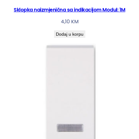
o
Sklopka naizmjenična sa indikacijom Modul: 1M
m
4,10
KM
k
o
Dodaj u korpu
l
i
č
i
n
a