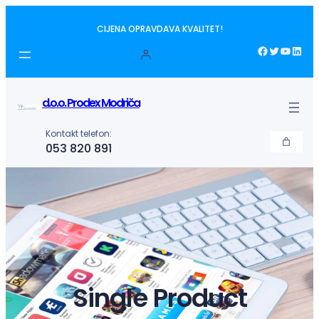
Idi
CIJENA OPRAVDAVA KVALITET!
na
sadržaj
Facebook
Twitter
YouTube
LinkedIn
d.o.o. Prodex Modriča
Kontakt telefon:
053 820 891
Single Product