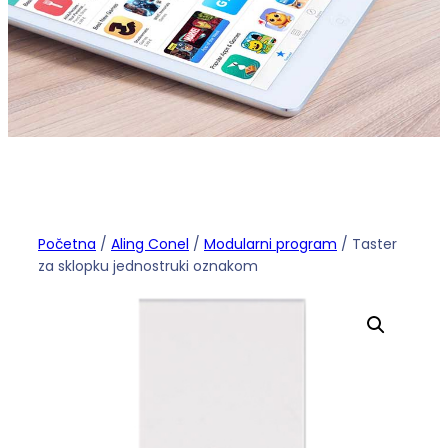
Početna
/
Aling Conel
/
Modularni program
/ Taster
za sklopku jednostruki oznakom