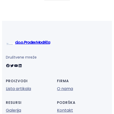
d.o.o. Prodex Modriča
Društvene mreže
Facebook
Twitter
YouTube
LinkedIn
PROIZVODI
FIRMA
Lista artikala
O nama
RESURSI
PODRŠKA
Galerija
Kontakt