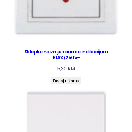
Sklopka naizmjenična sa indikacijom
10AX/250V~
5,30
KM
Dodaj u korpu