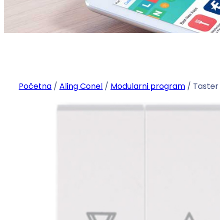
Početna
/
Aling Conel
/
Modularni program
/ Taster