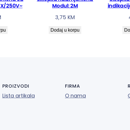
:
AX/250V~
Modul: 2M
indikac
2
M
3,75
KM
M
k
rpu
Dodaj u korpu
Do
o
l
i
č
i
n
a
PROIZVODI
FIRMA
Lista artikala
O nama