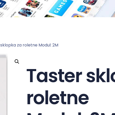
 sklopka za roletne Modul: 2M
Taster sk
roletne