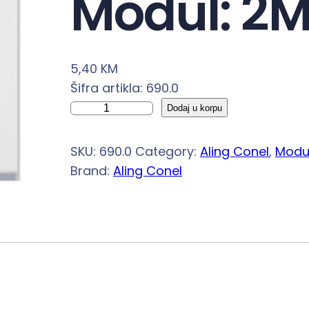
Modul: 2
5,40
KM
Šifra artikla: 690.0
T
Dodaj u korpu
a
s
SKU:
690.0
Category:
Aling Conel
, 
Modu
t
Brand:
Aling Conel
e
r
s
k
l
o
p