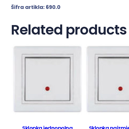
Šifra artikla:
690
.0
Related products
Sklopka jednopolna
Sklopka naizmj