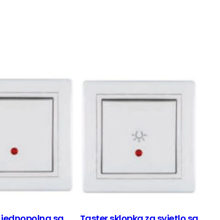
 jednopolna sa
Taster sklopka za svjetlo sa