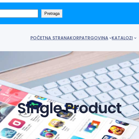
Pretraga
POČETNA STRANA
KORPA
TRGOVINA
KATALOZI
Single Product