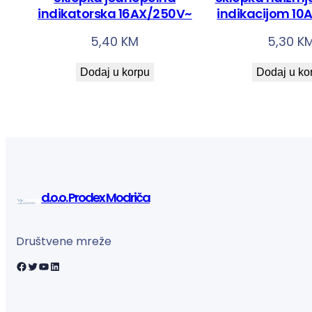
indikatorska 16AX/250V~
indikacijom 10
5,40
KM
5,30
K
Dodaj u korpu
Dodaj u ko
d.o.o. Prodex Modriča
Društvene mreže
Facebook
Twitter
YouTube
LinkedIn