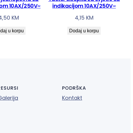
ijom 10AX/250V~
indikacijom 10AX/250V~
4,50
KM
4,15
KM
daj u korpu
Dodaj u korpu
RESURSI
PODRŠKA
Galerija
Kontakt